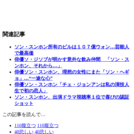
関連記事
ソン・スンホン所有のビルは１０７億ウォン…芸能人
で最高価
俳優ソ・ジソブが明かす意外な飲み仲間 「ソン・ス
ンホン、それから…」
俳優ソン・スンホン、理想の女性にまた「ソン・ヘギ
ョ」…“一途な心”
俳優ソン・スンホン「チェ・ジョンアンは私の演技人
生で初の恋人」
ソン・スンホン、出演ドラマ視聴率１位で喜びの認証
ショット
この記事を読んで…
110
腹立つ
110
腹立つ
40
悲しい
40
悲しい