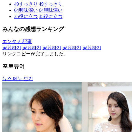
49
すっきり
49
すっきり
64
興味深い
64
興味深い
35
役に立つ
35
役に立つ
みんなの感想ランキング
エンタメ 記事
공유하기
공유하기
공유하기
공유하기
공유하기
リンクコピーが完了しました。
포토뷰어
뉴스 메뉴 보기