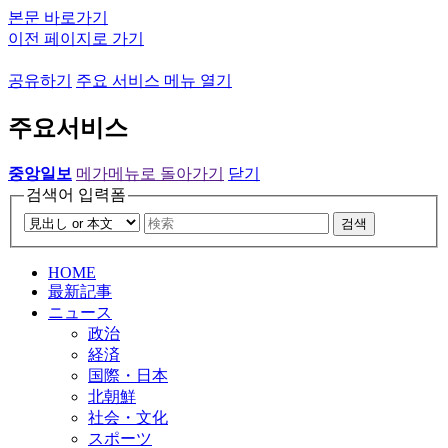
본문 바로가기
이전 페이지로 가기
공유하기
주요 서비스 메뉴 열기
주요서비스
중앙일보
메가메뉴로 돌아가기
닫기
검색어 입력폼
검색
HOME
最新記事
ニュース
政治
経済
国際・日本
北朝鮮
社会・文化
スポーツ