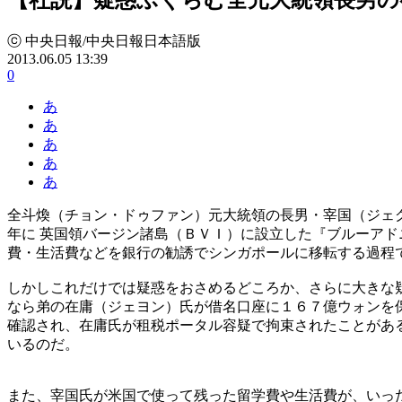
ⓒ 中央日報/中央日報日本語版
2013.06.05 13:39
0
あ
あ
あ
あ
あ
全斗煥（チョン・ドゥファン）元大統領の長男・宰国（ジェ
年に 英国領バージン諸島（ＢＶＩ）に設立した『ブルーア
費・生活費などを銀行の勧誘でシンガポールに移転する過程
しかしこれだけでは疑惑をおさめるどころか、さらに大きな
なら弟の在庸（ジェヨン）氏が借名口座に１６７億ウォンを
確認され、在庸氏が租税ポータル容疑で拘束されたことがあ
いるのだ。
また、宰国氏が米国で使って残った留学費や生活費が、いっ