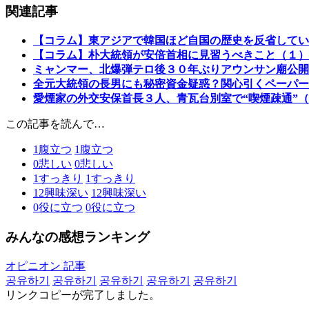
関連記事
【コラム】東アジアで韓国ほど自国の歴史を反省してい
【コラム】朴大統領が安倍首相に見習うべきこと（１）
ミャンマー、北爆弾テロ後３０年ぶりアウンサン廟公開
全元大統領の長男にも秘密資金疑惑？関心引くペーパー
愛煙家の外交安保首長３人、青瓦台別室で“喫煙疎通”
この記事を読んで…
1
腹立つ
1
腹立つ
0
悲しい
0
悲しい
1
すっきり
1
すっきり
12
興味深い
12
興味深い
0
役に立つ
0
役に立つ
みんなの感想ランキング
オピニオン 記事
공유하기
공유하기
공유하기
공유하기
공유하기
リンクコピーが完了しました。