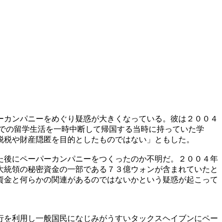
ーカンパニーをめぐり疑惑が大きくなっている。彼は２００４
での留学生活を一時中断して帰国する当時に持っていた学
脱税や財産隠匿を目的としたものではない」ともした。
た後にペーパーカンパニーをつくったのか不明だ。２００４年
大統領の秘密資金の一部である７３億ウォンが含まれていたと
資金と何らかの関連があるのではないかという疑惑が起こって
行を利用し一般国民になじみがうすいタックスヘイブンにペー