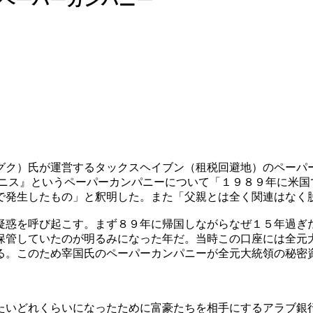
グク）氏が運営するタックスヘイブン（租税回避地）のペーパ
ドニス』というペーパーカンパニーについて「１９８９年に米国
で発生したもの」と釈明した。また「父親とは全く関連はなく
疑惑を呼び起こす。まず８９年に帰国しながらなぜ１５年過ぎ
保管していたのが明るみになった年だ。当時この口座には全元
る。このため宰国氏のペーパーカンパニーが全元大統領の秘密
たいどれくらいになったために富豪たちを相手にするアラブ銀