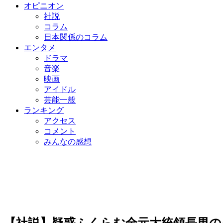
オピニオン
社説
コラム
日本関係のコラム
エンタメ
ドラマ
音楽
映画
アイドル
芸能一般
ランキング
アクセス
コメント
みんなの感想
【社説】疑惑ふくらむ全元大統領長男の