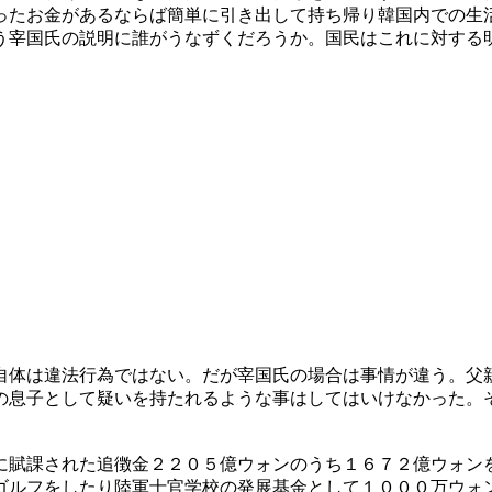
ったお金があるならば簡単に引き出して持ち帰り韓国内での生
う宰国氏の説明に誰がうなずくだろうか。国民はこれに対する
自体は違法行為ではない。だが宰国氏の場合は事情が違う。父
の息子として疑いを持たれるような事はしてはいけなかった。
に賦課された追徴金２２０５億ウォンのうち１６７２億ウォン
ゴルフをしたり陸軍士官学校の発展基金として１０００万ウォ