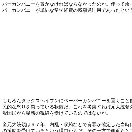
パーカンパニーを置かなければならなかったのか。使って余
パーカンパニーが単純な留学経費の残額処理用であったとい
もちろんタックスヘイブンにペーパーカンパニーを置くこと
民的な怒りを買っている状態だ。これを考慮すれば元大統領
般国民から疑惑の視線を受けているのではないか。
全元大統領は９７年、内乱・収賄などで有罪が確定した当時
の援助を受けているという理由からだ。その一方で側近らと