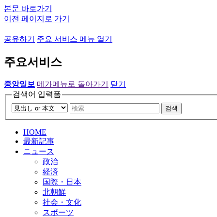
본문 바로가기
이전 페이지로 가기
공유하기
주요 서비스 메뉴 열기
주요서비스
중앙일보
메가메뉴로 돌아가기
닫기
검색어 입력폼
검색
HOME
最新記事
ニュース
政治
経済
国際・日本
北朝鮮
社会・文化
スポーツ