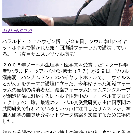
사진 크게보기
ハラルド・ ツアハウゼン博士が２９日、ソウル南山ハイヤ
ットホテルで開かれた第１回湖巌フォーラムで講演してい
る。［写真＝サムスンソウル病院］
２００８年ノーベル生理学・医学賞を受賞した“スター科学
者”ハラルド・ ツアハウゼン博士（７７）が２９日、ソウル
漢南洞（ハンナムドン）のハイヤットホテルで、「ウイルス
とがん」をテーマに講壇に立った。今年始まった湖巌フォー
ラムの最初の講演者だ。湖巌フォーラムはサムスングループ
が創造経済に対応するレベルで推進中の「ノーベル賞プロジ
ェクト」の一環。最近のノーベル賞受賞研究が主に国家間の
共同研究で行われているという点に注目したサムスンが、韓
国人碩学の国際研究ネットワーク構築を支援するために準備
した。
約５０分間のツアハウゼン博士の講演は始終、参加者の興味