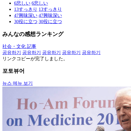
6
悲しい
6
悲しい
13
すっきり
13
すっきり
47
興味深い
47
興味深い
30
役に立つ
30
役に立つ
みんなの感想ランキング
社会・文化 記事
공유하기
공유하기
공유하기
공유하기
공유하기
リンクコピーが完了しました。
포토뷰어
뉴스 메뉴 보기