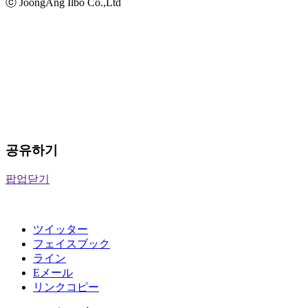
ⓒ JoongAng Ilbo Co.,Ltd
공유하기
팝업닫기
ツイッター
フェイスブック
ライン
Eメール
リンクコピー