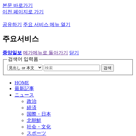
본문 바로가기
이전 페이지로 가기
공유하기
주요 서비스 메뉴 열기
주요서비스
중앙일보
메가메뉴로 돌아가기
닫기
검색어 입력폼
검색
HOME
最新記事
ニュース
政治
経済
国際・日本
北朝鮮
社会・文化
スポーツ