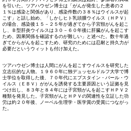
を引いた。ツアハウゼン博士は「がんが発生した患者の２
１％は感染と関係があり、感染件数の３８％はウイルスが起
こす」と話し始め、「しかしヒト乳頭腫ウイルス（ＨＰＶ）
の場合、感染後１５－２５年が過ぎてから子宮頸がんを起こ
し、Ｂ型肝炎ウイルスは３０－６０年後に肝臓がんを起こす
ため、因果関係を確認するのが難しい」と述べた。数十年過
ぎてからがんを起こすため、研究のためには忍耐と持久力が
必要だというウィットも付け加えた。
ツアハウゼン博士は人間にがんを起こすウイルスを研究した
立志伝的な人物。１９６０年に独デュッセルドルフ大学で博
士学位を取得した後、７０年代にエプスタイン・バール・ウ
イルス（ＥＢＶ）ががんを誘発する主要原因という証拠を見
つけ出し、８３年と８４年には子宮頸がんを起こすＨＰＶ２
種類を発見した。子宮頸がんとＨＰＶの関連性を立証した功
労は約２０年後、ノーベル生理学・医学賞の受賞につながっ
た。