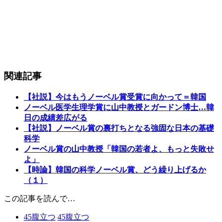
関連記事
【社説】今はもうノーベル賞受賞に向かって＝韓国
ノーベル医学生理学賞に山中教授とガードン博士…韓
日の成績差広がる
【社説】ノーベル賞の裏打ちとなる強固な日本の基礎
科学
ノーベル賞の山中教授「韓国の若者よ、もっと失敗せ
よ」
【時論】韓国の科学ノーベル賞、どう繰り上げるか
（１）
この記事を読んで…
45
腹立つ
45
腹立つ