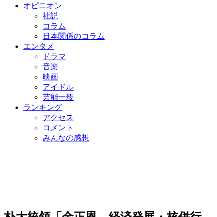
オピニオン
社説
コラム
日本関係のコラム
エンタメ
ドラマ
音楽
映画
アイドル
芸能一般
ランキング
アクセス
コメント
みんなの感想
朴大統領「金正恩、経済発展・核併行