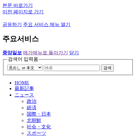
본문 바로가기
이전 페이지로 가기
공유하기
주요 서비스 메뉴 열기
주요서비스
중앙일보
메가메뉴로 돌아가기
닫기
검색어 입력폼
검색
HOME
最新記事
ニュース
政治
経済
国際・日本
北朝鮮
社会・文化
スポーツ