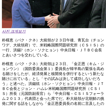
사진 크게보기
朴槿恵（パク・クネ）大統領が２３日午後、青瓦台（チョン
ワデ、大統領府）で、米戦略国際問題研究所（ＣＳＩＳ）の
一行、洪錫?（ホン・ソクヒョン）中央日報・ＪＴＢＣ会長
とあいさつを交わしている。
朴槿恵（パク・クネ）大統領は２３日、「金正恩（キム・ジ
ョンウン）（国防委員会第１）委員長が韓半島の緊張を高め
る賭けをしたが、経済発展と核開発を併行するという新たな
賭けに出ている」とし「その試みは決して成功しないだろ
う」と述べた。洪錫炫（ホン・ソクヒョン）中央日報・ＪＴ
ＢＣ会長とジョン・ ハムレ米戦略国際問題研究所（ＣＳＩ
Ｓ）所長（元国防副長官）ら「中央日報－ＣＳＩＳフォーラ
ム２０１３」代表団と会った席でだ。朴大統領が北朝鮮の挑
発に関する話をしながら「金正恩委員長の名前に言及したの