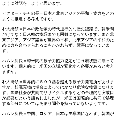
ように対話をしようと思います。
ビクター・チャ部長＝日本と北東アジアの平和・協力をどの
ように推進する考えですか。
朴大統領＝日本の政治家の時代退行的な歴史認識で、韓米間
だけでなく日米韓の協調までも困難になっています。また北
東アジア、アジア諸国が世界の平和、北東アジアの平和のた
めに力を合わせられるにもかかわらず、障害になっていま
す。
ハムレ所長＝韓米間の原子力協力協定がこう着状態に陥って
います。個人的に、米国の立場が変化する必要があると考え
ますか。
朴大統領＝世界的に５００基を超える原子力発電所がありま
すが、核廃棄物は場合によってはかなり危険な物質になりま
す。国際社会が共同でリサイクルするなどの合理的な突破口
が必要だという話もしましたが、米国は国際的に共同で処理
する部分についてはあまり関心を持っていないようです。
ハムレ所長＝中国、ロシア、日本は主導国になれず、韓国が