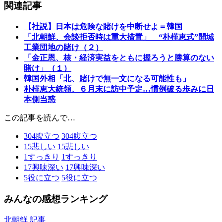
関連記事
【社説】日本は危険な賭けを中断せよ＝韓国
「北朝鮮、会談拒否時は重大措置」 “朴槿恵式”開城
工業団地の賭け（２）
「金正恩、核・経済実益をともに握ろうと勝算のない
賭け」（１）
韓国外相「北、賭けで無一文になる可能性も」
朴槿恵大統領、６月末に訪中予定…慣例破る歩みに日
本側当惑
この記事を読んで…
304
腹立つ
304
腹立つ
15
悲しい
15
悲しい
1
すっきり
1
すっきり
17
興味深い
17
興味深い
5
役に立つ
5
役に立つ
みんなの感想ランキング
北朝鮮 記事