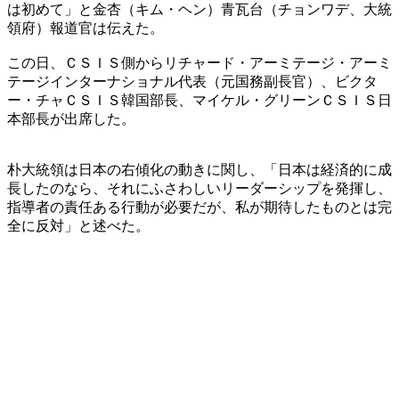
は初めて」と金杏（キム・ヘン）青瓦台（チョンワデ、大統
領府）報道官は伝えた。
この日、ＣＳＩＳ側からリチャード・アーミテージ・アーミ
テージインターナショナル代表（元国務副長官）、ビクタ
ー・チャＣＳＩＳ韓国部長、マイケル・グリーンＣＳＩＳ日
本部長が出席した。
朴大統領は日本の右傾化の動きに関し、「日本は経済的に成
長したのなら、それにふさわしいリーダーシップを発揮し、
指導者の責任ある行動が必要だが、私が期待したものとは完
全に反対」と述べた。