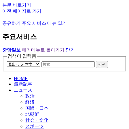
본문 바로가기
이전 페이지로 가기
공유하기
주요 서비스 메뉴 열기
주요서비스
중앙일보
메가메뉴로 돌아가기
닫기
검색어 입력폼
검색
HOME
最新記事
ニュース
政治
経済
国際・日本
北朝鮮
社会・文化
スポーツ