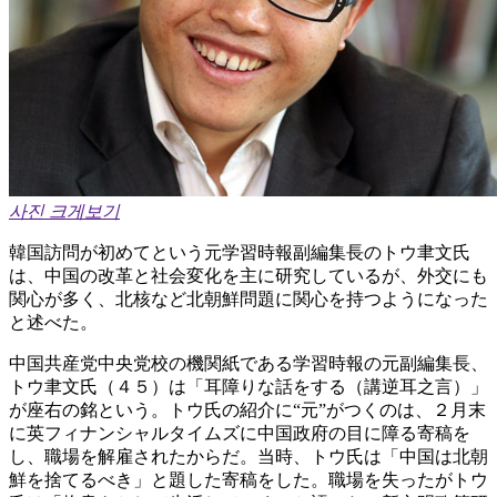
사진 크게보기
韓国訪問が初めてという元学習時報副編集長のトウ聿文氏
は、中国の改革と社会変化を主に研究しているが、外交にも
関心が多く、北核など北朝鮮問題に関心を持つようになった
と述べた。
中国共産党中央党校の機関紙である学習時報の元副編集長、
トウ聿文氏（４５）は「耳障りな話をする（講逆耳之言）」
が座右の銘という。トウ氏の紹介に“元”がつくのは、２月末
に英フィナンシャルタイムズに中国政府の目に障る寄稿を
し、職場を解雇されたからだ。当時、トウ氏は「中国は北朝
鮮を捨てるべき」と題した寄稿をした。職場を失ったがトウ