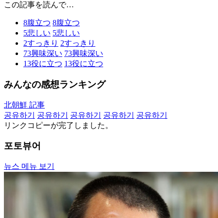
この記事を読んで…
8
腹立つ
8
腹立つ
5
悲しい
5
悲しい
2
すっきり
2
すっきり
73
興味深い
73
興味深い
13
役に立つ
13
役に立つ
みんなの感想ランキング
北朝鮮 記事
공유하기
공유하기
공유하기
공유하기
공유하기
リンクコピーが完了しました。
포토뷰어
뉴스 메뉴 보기