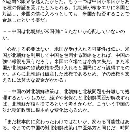
の忍耐の限界を越えたからだ。もう一つは中国が米国からあ
る種の保証を受けたとみられる。北朝鮮が核をエサに米国と
対話し、米国の懐に入ろうとしても、米国が拒否することで
合意したという姿だ」
－－中国は北朝鮮が米国側に立たないか心配していないの
か。
「心配する必要はない。米国が受け入れる可能性は低い。米
国が北朝鮮を利用して中国を包囲する戦略をとれば、中国の
強い報復を買うだろう。米国の立場では小貪大失だ。また米
国が北朝鮮の独裁政権を受け入れろと国民にどう説得するの
か。さらに北朝鮮は破産した政権であるため、その政権を支
えるには莫大な資金がかかる」
－－中国の対北朝鮮政策は、北朝鮮と北核問題を分離して処
理するというものだ。経済や安保など北朝鮮問題が解決すれ
ば、北朝鮮が核を捨てるという考えからだ。こういう中国の
対北朝鮮政策に根本的な変化はあるのか。
「まだ根本的に変わったわけではないが、変わる可能性はあ
る。今までの中国の対北朝鮮政策は中医処方と同じだ。時間