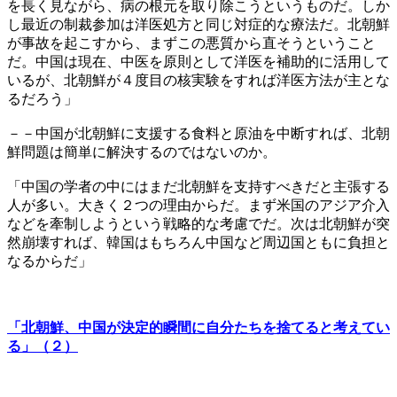
を長く見ながら、病の根元を取り除こうというものだ。しか
し最近の制裁参加は洋医処方と同じ対症的な療法だ。北朝鮮
が事故を起こすから、まずこの悪質から直そうということ
だ。中国は現在、中医を原則として洋医を補助的に活用して
いるが、北朝鮮が４度目の核実験をすれば洋医方法が主とな
るだろう」
－－中国が北朝鮮に支援する食料と原油を中断すれば、北朝
鮮問題は簡単に解決するのではないのか。
「中国の学者の中にはまだ北朝鮮を支持すべきだと主張する
人が多い。大きく２つの理由からだ。まず米国のアジア介入
などを牽制しようという戦略的な考慮でだ。次は北朝鮮が突
然崩壊すれば、韓国はもちろん中国など周辺国ともに負担と
なるからだ」
「北朝鮮、中国が決定的瞬間に自分たちを捨てると考えてい
る」（２）