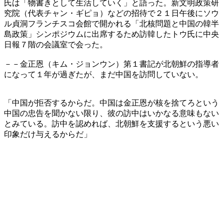
氏は「物書きとして生活していく」と語った。新文明政策研
究院（代表チャン・ギピョ）などの招待で２１日午後にソウ
ル貞洞フランチスコ会館で開かれる「北核問題と中国の韓半
島政策」シンポジウムに出席するため訪韓したトウ氏に中央
日報７階の会議室で会った。
－－金正恩（キム・ジョンウン）第１書記が北朝鮮の指導者
になって１年が過ぎたが、まだ中国を訪問していない。
「中国が拒否するからだ。中国は金正恩が核を捨てろという
中国の忠告を聞かない限り、彼の訪中はいかなる意味もない
とみている。訪中を認めれば、北朝鮮を支援するという悪い
印象だけ与えるからだ」