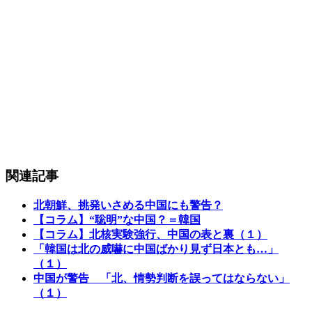
関連記事
北朝鮮、挑発いさめる中国にも警告？
【コラム】“聡明”な中国？＝韓国
【コラム】北核実験強行、中国の表と裏（１）
「韓国は北の威嚇に中国ばかり見ず日本とも…」
（１）
中国が警告 「北、情勢判断を誤ってはならない」
（１）