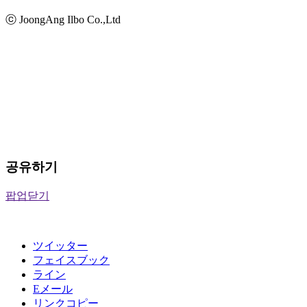
ⓒ JoongAng Ilbo Co.,Ltd
공유하기
팝업닫기
ツイッター
フェイスブック
ライン
Eメール
リンクコピー