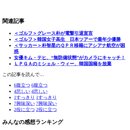
関連記事
＜ゴルフ＞グレース朴が電撃引退宣言
＜ゴルフ＞韓国女子高生 日本ツアーで最年少優勝
＜サッカー＞朴智星のＱＰＲ移籍にアシアナ航空が困
惑
女優キム・テヒ、“無防備状態”がカメラにキャッチ！
ＬＰＧＡのミシェル・ウィー、韓国国籍を放棄
この記事を読んで…
6
腹立つ
6
腹立つ
4
悲しい
4
悲しい
1
すっきり
1
すっきり
7
興味深い
7
興味深い
2
役に立つ
2
役に立つ
みんなの感想ランキング