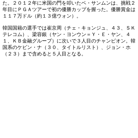
た。２０１２年に米国の門を叩いたベ・サンムンは、挑戦２
年目にＰＧＡツアーで初の優勝カップを握った。優勝賞金は
１１７万ドル（約１３億ウォン）。
韓国国籍の選手では崔京周（チェ・キョンジュ、４３、ＳＫ
テレコム）、梁容銀（ヤン・ヨンウン＝Ｙ・Ｅ・ヤン、４
１、ＫＢ金融グループ）に次いで３人目のチャンピオン。韓
国系のケビン・ナ（３０、タイトルリスト）、ジョン・ホ
（２３）まで含めると５人目となる。