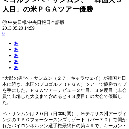
人目」の米ＰＧＡツアー優勝
ⓒ 中央日報/中央日報日本語版
2013.05.20 14:59
0
あ
あ
あ
あ
あ
“大邱の男”ベ・サンムン（２７、キャラウェイ）が韓国と日
本に続き、米国のプロゴルフ（ＰＧＡ）ツアーで優勝カップ
を手にした。ＰＧＡツアーデビュー２年目、３９度目（非会
員で出場した大会まで含めると４３度目）の大会で優勝し
た。
ベ・サンムンは２０日（日本時間）、米テキサス州アーヴィ
ングのＴＰＣフォーシーズンズリゾート（パー７０）で開か
れたバイロンネルソン選手権最終日の第４Ｒで、キーガン・