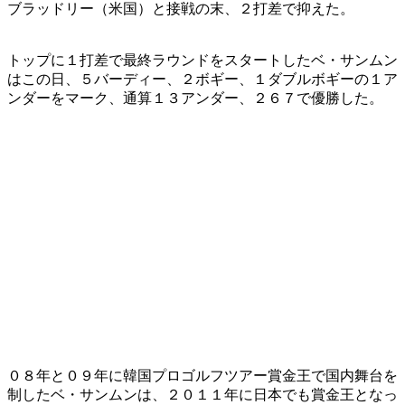
ブラッドリー（米国）と接戦の末、２打差で抑えた。
トップに１打差で最終ラウンドをスタートしたベ・サンムン
はこの日、５バーディー、２ボギー、１ダブルボギーの１ア
ンダーをマーク、通算１３アンダー、２６７で優勝した。
０８年と０９年に韓国プロゴルフツアー賞金王で国内舞台を
制したベ・サンムンは、２０１１年に日本でも賞金王となっ