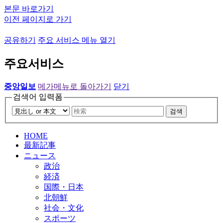
본문 바로가기
이전 페이지로 가기
공유하기
주요 서비스 메뉴 열기
주요서비스
중앙일보
메가메뉴로 돌아가기
닫기
검색어 입력폼
검색
HOME
最新記事
ニュース
政治
経済
国際・日本
北朝鮮
社会・文化
スポーツ