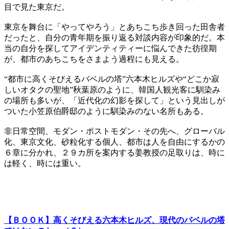
目で見た東京だ。
東京を舞台に「やってやろう」とあちこち歩き回った田舎者
だったと、自分の青年期を振り返る対談内容が印象的だ。本
当の自分を探してアイデンティティーに悩んできた彷徨期
が、都市のあちこちをさまよう過程にも見える。
“都市に高くそびえるバベルの塔”六本木ヒルズや“どこか寂
しいオタクの聖地”秋葉原のように、韓国人観光客に馴染み
の場所も多いが、「近代化の幻影を探して」という見出しが
ついた小笠原伯爵邸のように馴染みのない名所もある。
非日常空間、モダン・ポストモダン・その先へ、グローバル
化、東京文化、砂粒化する個人、都市は人を自由にするかの
６章に分かれ、２９カ所を案内する姜教授の足取りは、時に
は軽く、時には重い。
【ＢＯＯＫ】高くそびえる六本木ヒルズ、現代のバベルの塔