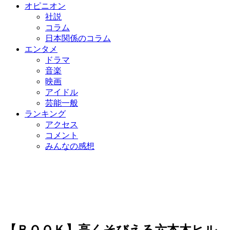
オピニオン
社説
コラム
日本関係のコラム
エンタメ
ドラマ
音楽
映画
アイドル
芸能一般
ランキング
アクセス
コメント
みんなの感想
【ＢＯＯＫ】高くそびえる六本木ヒル