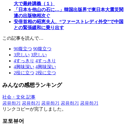
大で最終講義（１）
「日本を他山の石に…」韓国出版界で東日本大震災関
連の出版物相次ぐ
安倍首相の昭恵夫人、“ファーストレディ外交”で中国
との緊張緩和に乗り出す
この記事を読んで…
90
腹立つ
90
腹立つ
3
悲しい
3
悲しい
4
すっきり
4
すっきり
4
興味深い
4
興味深い
2
役に立つ
2
役に立つ
みんなの感想ランキング
社会・文化 記事
공유하기
공유하기
공유하기
공유하기
공유하기
リンクコピーが完了しました。
포토뷰어