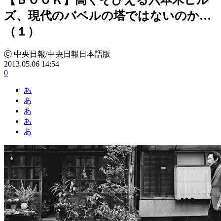
ズ、現代のバベルの塔ではないのか…
（１）
ⓒ 中央日報/中央日報日本語版
2013.05.06 14:54
0
あ
あ
あ
あ
あ