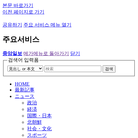
본문 바로가기
이전 페이지로 가기
공유하기
주요 서비스 메뉴 열기
주요서비스
중앙일보
메가메뉴로 돌아가기
닫기
검색어 입력폼
검색
HOME
最新記事
ニュース
政治
経済
国際・日本
北朝鮮
社会・文化
スポーツ