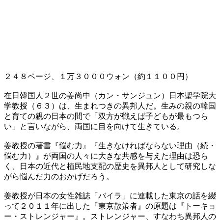
２４８ページ、１万３０００ウォン（約１１００円）
在日韓国人２世の姜尚中（カン・サンジュン）日本聖学院大
学教授（６３）は、生まれつきの異邦人だ。生みの親の韓国
と育ての親の日本の間で「双方が戦えば子どもが最もつら
い」と言いながら、両国に目を向けて生きている。
姜教授の著書『悩む力』『生きなければならない理由（続・
悩む力）』が両国の人々に大きな共感を与えた理由は恐ら
く、日本の近代と植民地支配の歴史を異邦人として研究しな
がら悩んだ力のおかげだろう。
姜教授が日本の女性雑誌「バイラ」に連載した東京の話を綴
って２０１１年に出した『東京散策者』の原題は『トーキョ
ー・ストレンジャー』。ストレンジャー、すなわち異邦人の