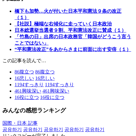
橋下も加勢…火が付いた日本平和憲法９条の改正
（１）
【社説】極端な右傾化に走っていく日本政治
日本総選挙当選者９割、平和憲法改正に賛成（１）
「竹島の日」出席の日本政務官「韓国がどうこう言う
ことではない」
“平和憲法改正”をあからさまに前面に出す安倍（１）
この記事を読んで…
86
腹立つ
86
腹立つ
16
悲しい
16
悲しい
1194
すっきり
1194
すっきり
461
興味深い
461
興味深い
16
役に立つ
16
役に立つ
みんなの感想ランキング
国際・日本 記事
공유하기
공유하기
공유하기
공유하기
공유하기
リンクコピーが完了しました。