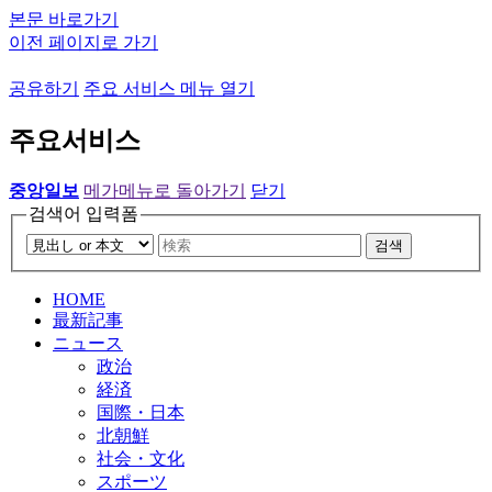
본문 바로가기
이전 페이지로 가기
공유하기
주요 서비스 메뉴 열기
주요서비스
중앙일보
메가메뉴로 돌아가기
닫기
검색어 입력폼
검색
HOME
最新記事
ニュース
政治
経済
国際・日本
北朝鮮
社会・文化
スポーツ