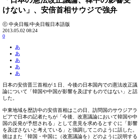
けない」、安倍首相サウジで強弁
ⓒ 中央日報/中央日報日本語版
2013.05.02 08:24
0
あ
あ
あ
あ
あ
日本の安倍晋三首相が１日、今後の日本国内での憲法改正議
論について「韓国や中国が影響を及ぼすものではない」と話
した。
中東地域を歴訪中の安倍首相はこの日、訪問国のサウジアラ
ビアで日本の記者たちが「今後、改憲議論において韓国や中
国の反発が予想される」として意見を求めるとすぐに「影響
を及ぼさないと考えている」と強調してこのように話した。
彼はまた「韓国・中国に（改憲議論を）どのように説明する