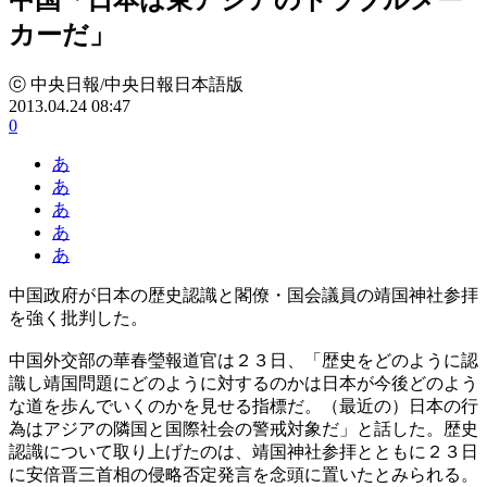
カーだ」
ⓒ 中央日報/中央日報日本語版
2013.04.24 08:47
0
あ
あ
あ
あ
あ
中国政府が日本の歴史認識と閣僚・国会議員の靖国神社参拝
を強く批判した。
中国外交部の華春瑩報道官は２３日、「歴史をどのように認
識し靖国問題にどのように対するのかは日本が今後どのよう
な道を歩んでいくのかを見せる指標だ。（最近の）日本の行
為はアジアの隣国と国際社会の警戒対象だ」と話した。歴史
認識について取り上げたのは、靖国神社参拝とともに２３日
に安倍晋三首相の侵略否定発言を念頭に置いたとみられる。