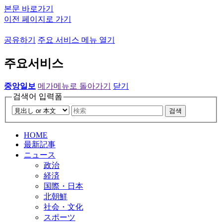
본문 바로가기
이전 페이지로 가기
공유하기
주요 서비스 메뉴 열기
주요서비스
중앙일보
메가메뉴로 돌아가기
닫기
검색어 입력폼
검색
HOME
最新記事
ニュース
政治
経済
国際・日本
北朝鮮
社会・文化
スポーツ