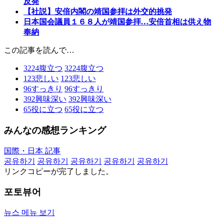
反発
【社説】安倍内閣の靖国参拝は外交的挑発
日本国会議員１６８人が靖国参拝…安倍首相は供え物
奉納
この記事を読んで…
3224
腹立つ
3224
腹立つ
123
悲しい
123
悲しい
96
すっきり
96
すっきり
392
興味深い
392
興味深い
65
役に立つ
65
役に立つ
みんなの感想ランキング
国際・日本 記事
공유하기
공유하기
공유하기
공유하기
공유하기
リンクコピーが完了しました。
포토뷰어
뉴스 메뉴 보기