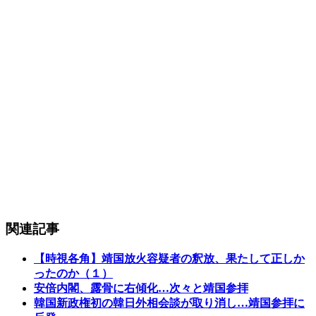
関連記事
【時視各角】靖国放火容疑者の釈放、果たして正しか
ったのか（１）
安倍内閣、露骨に右傾化…次々と靖国参拝
韓国新政権初の韓日外相会談が取り消し…靖国参拝に