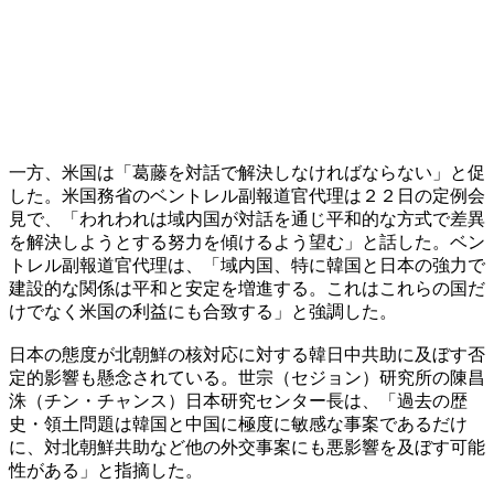
一方、米国は「葛藤を対話で解決しなければならない」と促
した。米国務省のベントレル副報道官代理は２２日の定例会
見で、「われわれは域内国が対話を通じ平和的な方式で差異
を解決しようとする努力を傾けるよう望む」と話した。ベン
トレル副報道官代理は、「域内国、特に韓国と日本の強力で
建設的な関係は平和と安定を増進する。これはこれらの国だ
けでなく米国の利益にも合致する」と強調した。
日本の態度が北朝鮮の核対応に対する韓日中共助に及ぼす否
定的影響も懸念されている。世宗（セジョン）研究所の陳昌
洙（チン・チャンス）日本研究センター長は、「過去の歴
史・領土問題は韓国と中国に極度に敏感な事案であるだけ
に、対北朝鮮共助など他の外交事案にも悪影響を及ぼす可能
性がある」と指摘した。