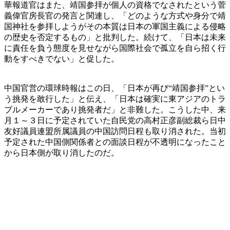
華報道官はまた、靖国参拝が個人の資格でなされたという菅
義偉官房長官の発言と関連し、「どのような方式や身分で靖
国神社を参拝しようがその本質は日本の軍国主義による侵略
の歴史を否定するもの」と批判した。続けて、「日本は未来
に責任を負う態度を見せながら国際社会で孤立を自ら招く行
動をすべきでない」と促した。
中国官営の環球時報はこの日、「日本が再び“靖国参拝”とい
う挑発を敢行した」と伝え、「日本は確実に東アジアのトラ
ブルメーカーであり挑発者だ」と非難した。こうした中、来
月１～３日に予定されていた自民党の高村正彦副総裁ら日中
友好議員連盟所属議員の中国訪問日程も取り消された。当初
予定された中国側関係者との面談日程が不透明になったこと
から日本側が取り消したのだ。