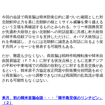
今回の会談で両首脳は韓米防衛公約に基づいた確固とした対
北朝鮮抑止力を基に北朝鮮の核とミサイル威嚇を乗り越える
という立場を再確認するものとみられる。ケリー米国務長官
が先週朴大統領と会い北朝鮮への対話提案に共感し朴大統領
の韓半島信頼プロセスを支持しただけに、オバマ大統領はこ
れを再確認し、さらには北朝鮮に誠意ある対話に出るよう促
す共同メッセージを発表する可能性もある。
だが、難題も少なくない。両首脳は戦時作戦権転換や韓米自
由貿易協定（ＦＴＡ）に対する状況点検とともに北東アジア
の平和や中東地域での両国の役割などに対する意見交換があ
るという。韓米原子力協定改正問題や防衛費分担問題をめぐ
り両首脳がしっかり調整できなければ両国間の乱気流が形成
される可能性もなくはない。
来月、初の韓米首脳会談・・・「韓半島安保のリンチピン」
（２）