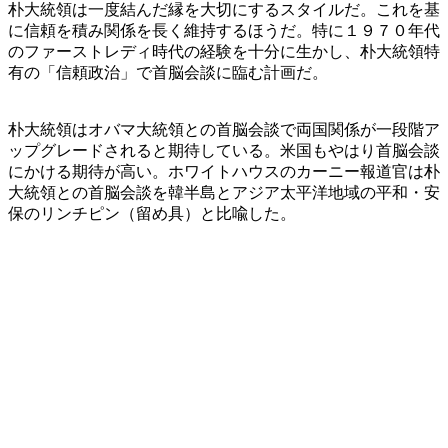
朴大統領は一度結んだ縁を大切にするスタイルだ。これを基
に信頼を積み関係を長く維持するほうだ。特に１９７０年代
のファーストレディ時代の経験を十分に生かし、朴大統領特
有の「信頼政治」で首脳会談に臨む計画だ。
朴大統領はオバマ大統領との首脳会談で両国関係が一段階ア
ップグレードされると期待している。米国もやはり首脳会談
にかける期待が高い。ホワイトハウスのカーニー報道官は朴
大統領との首脳会談を韓半島とアジア太平洋地域の平和・安
保のリンチピン（留め具）と比喩した。