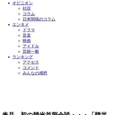
オピニオン
社説
コラム
日本関係のコラム
エンタメ
ドラマ
音楽
映画
アイドル
芸能一般
ランキング
アクセス
コメント
みんなの感想
来月、初の韓米首脳会談・・・「韓半