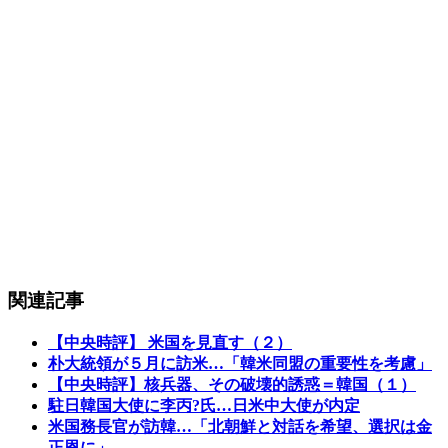
関連記事
【中央時評】 米国を見直す（２）
朴大統領が５月に訪米…「韓米同盟の重要性を考慮」
【中央時評】核兵器、その破壊的誘惑＝韓国（１）
駐日韓国大使に李丙?氏…日米中大使が内定
米国務長官が訪韓…「北朝鮮と対話を希望、選択は金
正恩に」