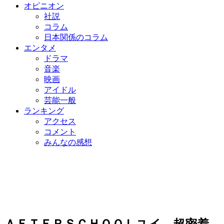
オピニオン
社説
コラム
日本関係のコラム
エンタメ
ドラマ
音楽
映画
アイドル
芸能一般
ランキング
アクセス
コメント
みんなの感想
ＡＦＴＥＲＳＣＨＯＯＬユイ、超密着