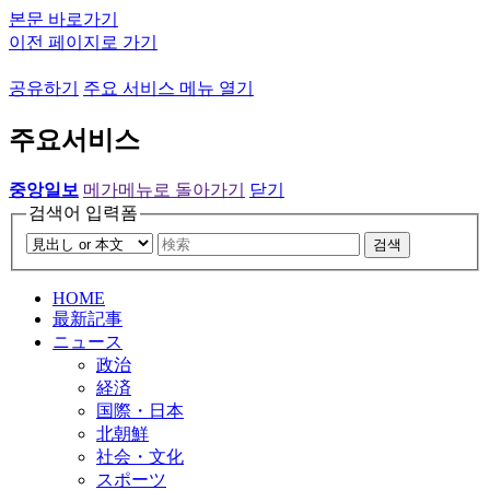
본문 바로가기
이전 페이지로 가기
공유하기
주요 서비스 메뉴 열기
주요서비스
중앙일보
메가메뉴로 돌아가기
닫기
검색어 입력폼
검색
HOME
最新記事
ニュース
政治
経済
国際・日本
北朝鮮
社会・文化
スポーツ