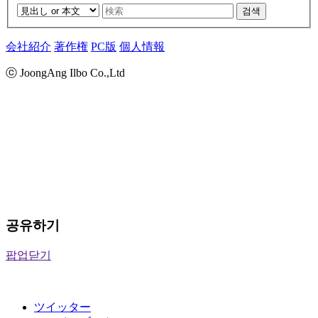
검색
会社紹介
著作権
PC版
個人情報
ⓒ JoongAng Ilbo Co.,Ltd
공유하기
팝업닫기
ツイッター