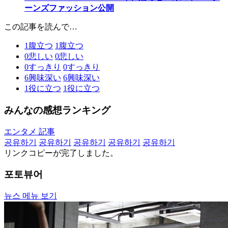
ーンズファッション公開
この記事を読んで…
1
腹立つ
1
腹立つ
0
悲しい
0
悲しい
0
すっきり
0
すっきり
6
興味深い
6
興味深い
1
役に立つ
1
役に立つ
みんなの感想ランキング
エンタメ 記事
공유하기
공유하기
공유하기
공유하기
공유하기
リンクコピーが完了しました。
포토뷰어
뉴스 메뉴 보기