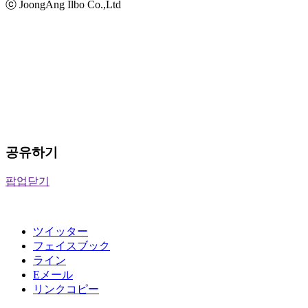
ⓒ JoongAng Ilbo Co.,Ltd
공유하기
팝업닫기
ツイッター
フェイスブック
ライン
Eメール
リンクコピー