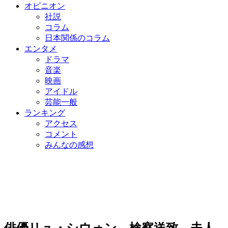
オピニオン
社説
コラム
日本関係のコラム
エンタメ
ドラマ
音楽
映画
アイドル
芸能一般
ランキング
アクセス
コメント
みんなの感想
俳優リュ・シウォン、検察送致…夫人