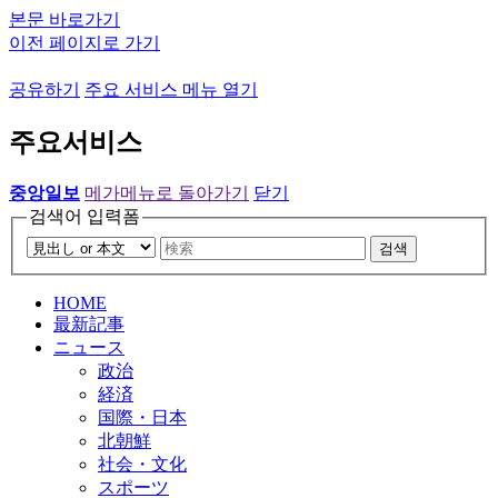
본문 바로가기
이전 페이지로 가기
공유하기
주요 서비스 메뉴 열기
주요서비스
중앙일보
메가메뉴로 돌아가기
닫기
검색어 입력폼
검색
HOME
最新記事
ニュース
政治
経済
国際・日本
北朝鮮
社会・文化
スポーツ