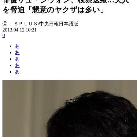
を脅迫「懇意のヤクザは多い」
ⓒ ＩＳＰＬＵＳ/中央日報日本語版
2013.04.12 10:21
0
あ
あ
あ
あ
あ