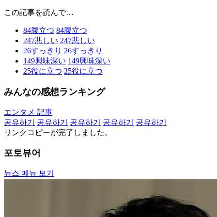
この記事を読んで…
84
腹立つ
84
腹立つ
247
悲しい
247
悲しい
26
すっきり
26
すっきり
149
興味深い
149
興味深い
25
役に立つ
25
役に立つ
みんなの感想ランキング
エンタメ 記事
공유하기
공유하기
공유하기
공유하기
공유하기
リンクコピーが完了しました。
포토뷰어
뉴스 메뉴 보기