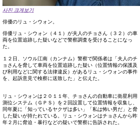
사진 크게보기
俳優のリュ・シウォン。
俳優リュ・シウォン（４１）が夫人のチョさん（３２）の車
両を位置追跡した疑いなどで警察調査を受けることになっ
た。
１２日、ソウル江南（カンナム）警察で関係者は「夫人のチ
ョさんを脅して車両を位置追跡した疑い（位置情報の保護及
び利用などに関する法律違反）があるリュ・シウォンの事件
を、起訴意見で検察に送致した」と伝えた。
リュ・シウォンは２０１１年、チョさんの自動車に衛星利用
測位システム（ＧＰＳ）を２回設置して位置情報を収集し、
同年夏に「知っているヤクザは多い」「私は怖い男だ」と脅
した疑いが持たれている。リュ・シウォンはチョさんから昨
年２月に脅迫・暴行などの疑いで警察に告訴された。