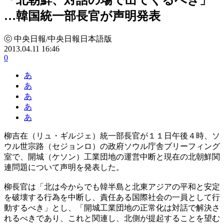
…韓国統一部長官が声明発表
ⓒ 中央日報/中央日報日本語版
2013.04.11 16:46
0
あ
あ
あ
あ
あ
柳吉在（リュ・ギルジェ）統一部長官が１１日午後４時、ソ
ウル世宗路（セジョンロ）の政府ソウル庁舎ブリーフィング
室で、開城（ケソン）工業団地の運営中断と現在の北朝鮮関
連問題について声明を発表した。
柳長官は「北は今からでも韓半島と北東アジアの平和と安定
を破壊する行為を中断し、責任ある国際社会の一員として行
動するべき」とし、「開城工業団地の正常化は対話で解決さ
れるべきであり、これと関連し、北側が提起することを望む