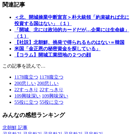
関連記事
＜北、開城操業中断宣言＞朴大統領「約束破れば北に
投資する国はない」（１）
「開城、北には政治的カードだが…企業には生命線」
（１）
【社説】北朝鮮、挑発で得られるものはない＝韓国
米国「金正恩の秘密資金を探している」
【コラム】開城工業団地の２つの顔
この記事を読んで…
1178
腹立つ
1178
腹立つ
200
悲しい
200
悲しい
22
すっきり
22
すっきり
109
興味深い
109
興味深い
55
役に立つ
55
役に立つ
みんなの感想ランキング
北朝鮮 記事
공유하기
공유하기
공유하기
공유하기
공유하기