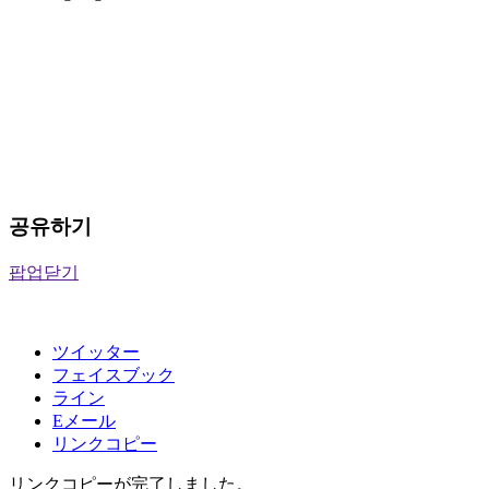
공유하기
팝업닫기
ツイッター
フェイスブック
ライン
Eメール
リンクコピー
リンクコピーが完了しました。