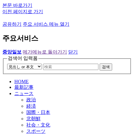
본문 바로가기
이전 페이지로 가기
공유하기
주요 서비스 메뉴 열기
주요서비스
중앙일보
메가메뉴로 돌아가기
닫기
검색어 입력폼
검색
HOME
最新記事
ニュース
政治
経済
国際・日本
北朝鮮
社会・文化
スポーツ