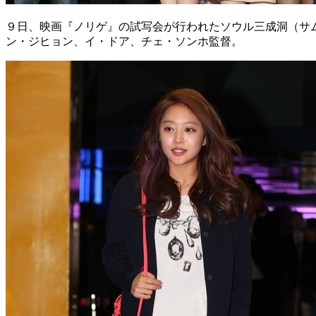
９日、映画『ノリゲ』の試写会が行われたソウル三成洞（サ
ン・ジヒョン、イ・ドア、チェ・ソンホ監督。