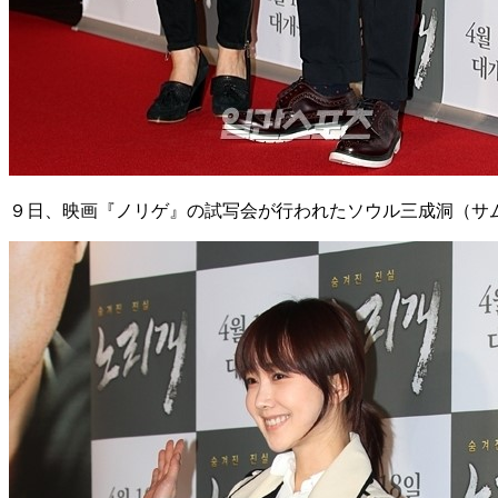
９日、映画『ノリゲ』の試写会が行われたソウル三成洞（サ