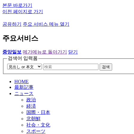
본문 바로가기
이전 페이지로 가기
공유하기
주요 서비스 메뉴 열기
주요서비스
중앙일보
메가메뉴로 돌아가기
닫기
검색어 입력폼
검색
HOME
最新記事
ニュース
政治
経済
国際・日本
北朝鮮
社会・文化
スポーツ