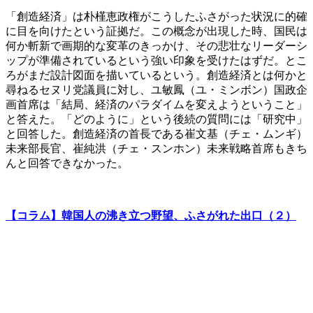
「創造経済」は朴槿恵政権がこうしたふさがった状況に的確
に目を向けたという証拠だ。この概念が出現した時、国民は
何か斬新で画期的な変革のきっかけ、その悲壮なリーダーシ
ップが準備されているという強い印象を受けたはずだ。とこ
ろがまだ設計図面を描いているという。創造経済とは何かと
尋ねるセヌリ党議員に対し、ユ敏鳳（ユ・ミンボン）国政企
画首席は「結局、経済のパラダイムを変えようということ」
と答えた。「どのように」という後続の質問には「研究中」
と回答した。創造経済の首長である崔文基（チェ・ムンギ）
未来部長官、崔純洪（チェ・スンホン）未来戦略首席もきち
んと回答できなかった。
【コラム】韓国人の沸き立つ野望、ふさがれた出口（２）