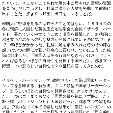
たという。そこがどこであれ地層の中に埋もれた野望の資源
を見つけだして点火し、野望に満ちた人材を発掘して前面に
出すことだ。沸き立つ野望に出口をつくることだ。
韓国人に野望を見るのは昨今のことではない。１８９４年の
冬に朝鮮に入国した英国王立地理学会の会員イザベラ・バー
ドも、暮れていく中世でうごめく溶岩を目撃した。無秩序に
沸き立つ溶岩から強烈な魅力が発散されているのに気づくま
で１年ほどがかかった。朝鮮に足を踏み入れた時のその嫌な
感じはいつの間にか強い好奇心に変わり、ついにこうした結
論に到達した。「韓国人はある行政的なきっかけさえ与えら
れれば恐ろしいほどの自発性を発揮する国民だ」。沸き立つ
野望、その恐ろしい自発性で２０世紀を渡ってきたのだ。
イザベラ・バードがいう“行政的”という言葉は国家リーダー
シップを意味する。解放後、２つの類型の国家リーダーシッ
プ、恐ろしいほどの自発性を発揮させた“きっかけ”があっ
た。一つは言うまでもなく「周囲の目を気にせず疾走した」
朴正煕（パク・ジョンヒ）大統領だった。沸き立つ野望を動
員して強力なノズルで増幅した結果が「漢江（ハンガン）の
奇跡」だった。もう一つの類型は２５年間続いた「民主的出