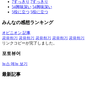
7
すっきり
7
すっきり
54
興味深い
54
興味深い
5
役に立つ
5
役に立つ
みんなの感想ランキング
オピニオン 記事
공유하기
공유하기
공유하기
공유하기
공유하기
リンクコピーが完了しました。
포토뷰어
뉴스 메뉴 보기
最新記事