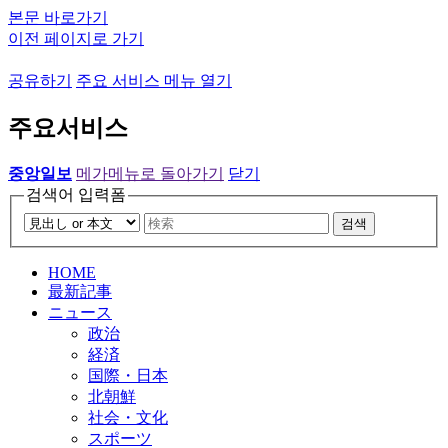
본문 바로가기
이전 페이지로 가기
공유하기
주요 서비스 메뉴 열기
주요서비스
중앙일보
메가메뉴로 돌아가기
닫기
검색어 입력폼
검색
HOME
最新記事
ニュース
政治
経済
国際・日本
北朝鮮
社会・文化
スポーツ