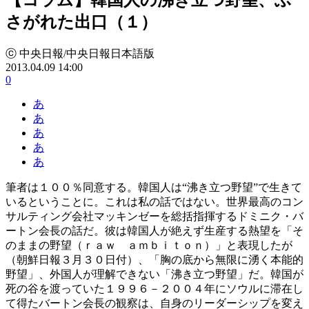
さがれた出口（１）
ⓒ 中央日報/中央日報日本語版
2013.04.09 14:00
0
あ
あ
あ
あ
あ
筆者は１００％同意する。韓国人は“沸き立つ野望”で生きて
いるということに。これは私の話ではない。世界最高のコン
サルティング会社マッキンゼーを総括指揮するドミニク・バ
ートン会長の話だ。彼は韓国人が絶えず生産する熱望を「そ
のままの野望（ｒａｗ ａｍｂｉｔｏｎ）」と表現したが
（朝鮮日報３月３０日付）、「胸の底から無限に湧く本能的
野望」、外国人が理解できない「沸き立つ野望」だ。韓国が
死の谷を渡っていた１９９６－２００４年にソウルに滞在し
て得たバートン会長の観察は、自身のリーダーシップを変え