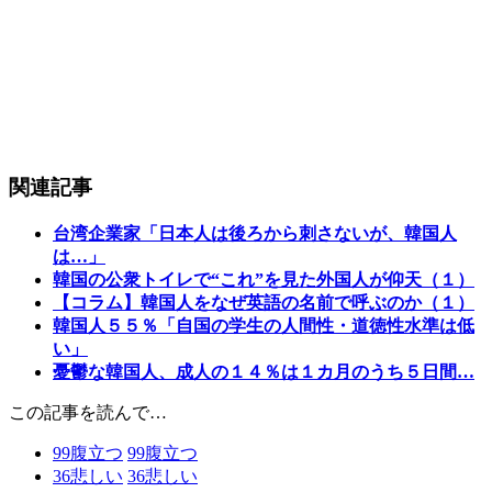
関連記事
台湾企業家「日本人は後ろから刺さないが、韓国人
は…」
韓国の公衆トイレで“これ”を見た外国人が仰天（１）
【コラム】韓国人をなぜ英語の名前で呼ぶのか（１）
韓国人５５％「自国の学生の人間性・道徳性水準は低
い」
憂鬱な韓国人、成人の１４％は１カ月のうち５日間…
この記事を読んで…
99
腹立つ
99
腹立つ
36
悲しい
36
悲しい