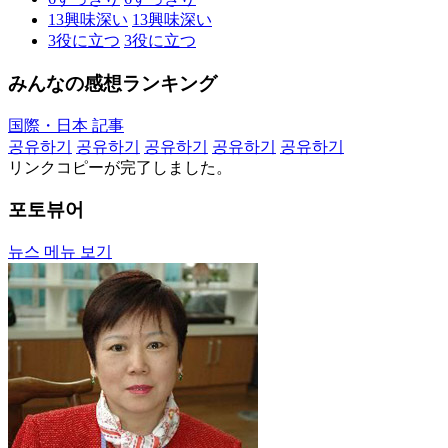
13
興味深い
13
興味深い
3
役に立つ
3
役に立つ
みんなの感想ランキング
国際・日本 記事
공유하기
공유하기
공유하기
공유하기
공유하기
リンクコピーが完了しました。
포토뷰어
뉴스 메뉴 보기