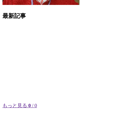
最新記事
もっと見る
0
/ 0