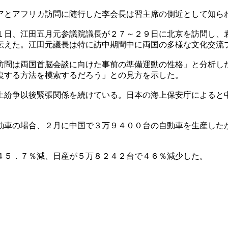
アとアフリカ訪問に随行した李会長は習主席の側近として知ら
１日、江田五月元参議院議長が２７～２９日に北京を訪問し、
伝えた。江田元議長は特に訪中期間中に両国の多様な文化交流
訪問は両国首脳会談に向けた事前の準備運動の性格」と分析し
復する方法を模索するだろう」との見方を示した。
土紛争以後緊張関係を続けている。日本の海上保安庁によると
動車の場合、２月に中国で３万９４００台の自動車を生産した
４５．７％減、日産が５万８２４２台で４６％減少した。