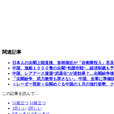
関連記事
日本人の尖閣上陸直後、首相側近が「自衛隊投入」言及
中国、漁船１０００隻の尖閣“包囲作戦”…経済制裁も
中国、レアアース資源“武器化”が逆効果？…尖閣紛争
「尖閣紛争、武力衝突も辞さない」 中国、全軍に準備
＜レーダー照射＞尖閣めぐる中国の１月の強行姿勢、ク
この記事を読んで…
51
腹立つ
51
腹立つ
3
悲しい
3
悲しい
6
すっきり
6
すっきり