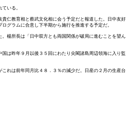
れている。
袁貴仁教育相と蔡武文化相に会う予定だと報道した。日中友好
プログラムに合意し下半期から施行を推進する予定だ。
た。楊所長は「日中双方とも両国関係が破局に進むことを望ん
中国は昨年９月以後３５回にわたり尖閣諸島周辺領海に入り監
がこれは前年同月比４８．３％の減少だ。日産の２月の生産台