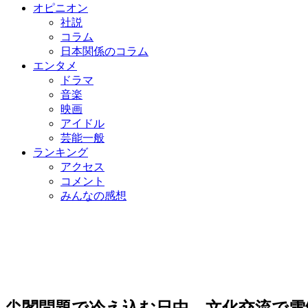
オピニオン
社説
コラム
日本関係のコラム
エンタメ
ドラマ
音楽
映画
アイドル
芸能一般
ランキング
アクセス
コメント
みんなの感想
尖閣問題で冷え込む日中、文化交流で雪