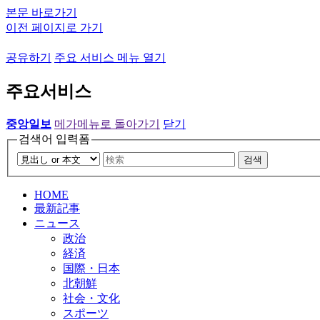
본문 바로가기
이전 페이지로 가기
공유하기
주요 서비스 메뉴 열기
주요서비스
중앙일보
메가메뉴로 돌아가기
닫기
검색어 입력폼
검색
HOME
最新記事
ニュース
政治
経済
国際・日本
北朝鮮
社会・文化
スポーツ