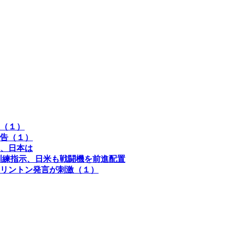
（１）
予告（１）
後、日本は
訓練指示、日米も戦闘機を前進配置
リントン発言が刺激（１）