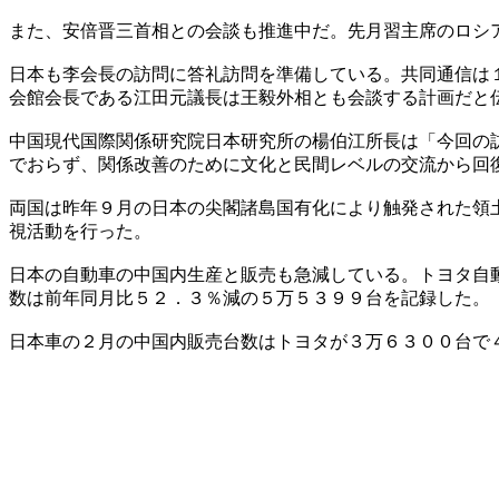
また、安倍晋三首相との会談も推進中だ。先月習主席のロシ
日本も李会長の訪問に答礼訪問を準備している。共同通信は
会館会長である江田元議長は王毅外相とも会談する計画だと
中国現代国際関係研究院日本研究所の楊伯江所長は「今回の
でおらず、関係改善のために文化と民間レベルの交流から回
両国は昨年９月の日本の尖閣諸島国有化により触発された領
視活動を行った。
日本の自動車の中国内生産と販売も急減している。トヨタ自
数は前年同月比５２．３％減の５万５３９９台を記録した。
日本車の２月の中国内販売台数はトヨタが３万６３００台で