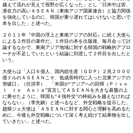
越えて流れが見えて視野が広くなった」とし「日米中は皆、
潜在力の高いＡＳＥＡＮ（東南アジア国家連合）と協力関係
を強化しているのに、韓国が乗り遅れてはいけないと思いで
本を出した」と述べた。
２０１１年『中国の浮上と東南アジアの対応』に続く大使ら
による２作目の著作だ。１作目の本を出版後、毎月会って討
論するなかで、東南アジア地域に対する韓国の戦略的アプロ
ーチが不足していたという結論に到逹して２作目を出したと
いう。
大使らは「人口６億人、国内総生産（ＧＤＰ）２兆２０００
億ドルのＡＳＥＡＮこそ、低成長時代に入った北東アジアの
突破口」（任洪宰）、「米国が“アジアへの回帰（Ｐｉｖｏ
ｔ ｔｏ Ａｓｉａ”宣言してＡＳＥＡＮを大きな碁盤の上
に乗せたように、韓国も“４強外交”の枠組みを越えなければ
ならない」（李先鎭）と述べるなど、外交戦略を提示した。
趙炳ジェ大使は「ＡＳＥＡＮに対する関心と理解を高めるた
めに、今後も外交戦略について深く考え続けて結果物を出し
ていきたい」と述べた。