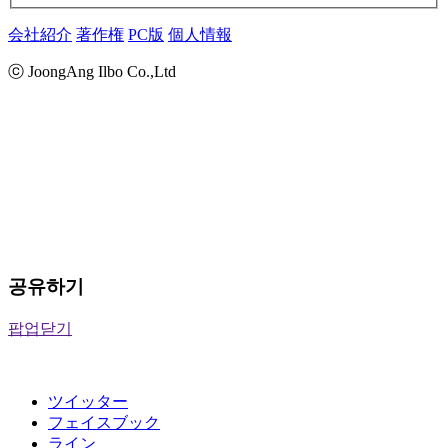
会社紹介
著作権
PC版
個人情報
ⓒ JoongAng Ilbo Co.,Ltd
공유하기
팝업닫기
ツイッター
フェイスブック
ライン