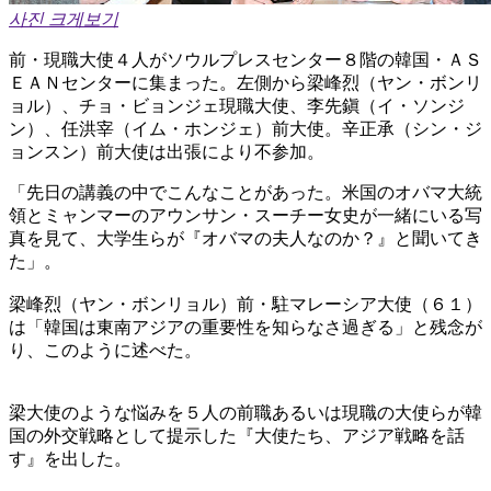
사진 크게보기
前・現職大使４人がソウルプレスセンター８階の韓国・ＡＳ
ＥＡＮセンターに集まった。左側から梁峰烈（ヤン・ボンリ
ョル）、チョ・ビョンジェ現職大使、李先鎭（イ・ソンジ
ン）、任洪宰（イム・ホンジェ）前大使。辛正承（シン・ジ
ョンスン）前大使は出張により不参加。
「先日の講義の中でこんなことがあった。米国のオバマ大統
領とミャンマーのアウンサン・スーチー女史が一緒にいる写
真を見て、大学生らが『オバマの夫人なのか？』と聞いてき
た」。
梁峰烈（ヤン・ボンリョル）前・駐マレーシア大使（６１）
は「韓国は東南アジアの重要性を知らなさ過ぎる」と残念が
り、このように述べた。
梁大使のような悩みを５人の前職あるいは現職の大使らが韓
国の外交戦略として提示した『大使たち、アジア戦略を話
す』を出した。