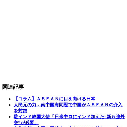
関連記事
【コラム】ＡＳＥＡＮに目を向ける日本
人民元の力…南中国海問題で中国がＡＳＥＡＮの介入
を封鎖
駐インド韓国大使「日米中ロにインド加えた“新５強外
交”が必要」