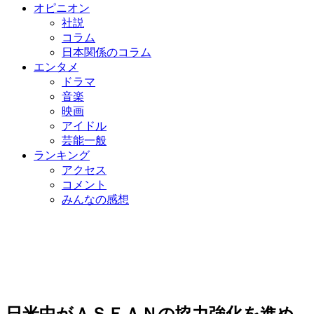
オピニオン
社説
コラム
日本関係のコラム
エンタメ
ドラマ
音楽
映画
アイドル
芸能一般
ランキング
アクセス
コメント
みんなの感想
日米中がＡＳＥＡＮの協力強化を進め