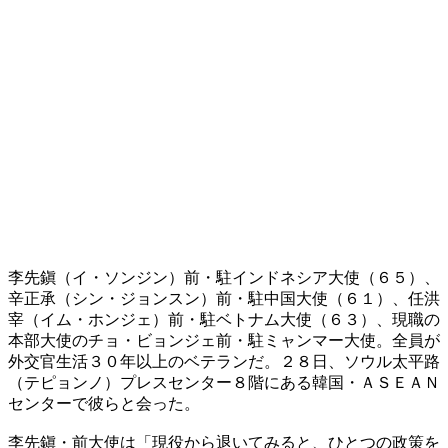
李先鎭（イ・ソンジン）前・駐インドネシア大使（６５）、
辛正承（シン・ジョンスン）前・駐中国大使（６１）、任洪
宰（イム・ホンジェ）前・駐ベトナム大使（６３）、現職の
本部大使のチョ・ビョンジェ前・駐ミャンマー大使。全員が
外交官生活３０年以上のベテランだ。２８日、ソウル太平路
（テピョンノ）プレスセンター８階にある韓国・ＡＳＥＡＮ
センターで彼らと会った。
李先鎭・前大使は「現役から退いてみると、ひとつの政策を