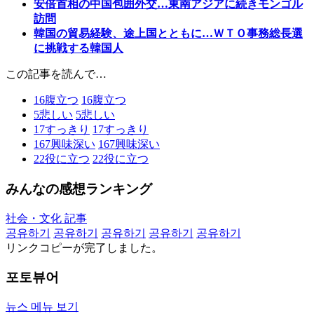
安倍首相の中国包囲外交…東南アジアに続きモンゴル
訪問
韓国の貿易経験、途上国とともに…ＷＴＯ事務総長選
に挑戦する韓国人
この記事を読んで…
16
腹立つ
16
腹立つ
5
悲しい
5
悲しい
17
すっきり
17
すっきり
167
興味深い
167
興味深い
22
役に立つ
22
役に立つ
みんなの感想ランキング
社会・文化 記事
공유하기
공유하기
공유하기
공유하기
공유하기
リンクコピーが完了しました。
포토뷰어
뉴스 메뉴 보기