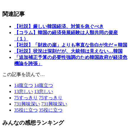
関連記事
【社説】厳しい韓国経済、対策を急ぐべき
【コラム】韓国の経済発展経験は人類共同の資産
（１）
【社説】「財政の崖」よりも率直な告白が先だ＝韓国
【社説】状況は深刻だが、大統領は見えない…韓国
「追加補正予算の必要性強調のため韓国政府が経済危
機論を誇張」
この記事を読んで…
14
腹立つ
14
腹立つ
13
悲しい
13
悲しい
75
すっきり
75
すっきり
731
興味深い
731
興味深い
35
役に立つ
35
役に立つ
みんなの感想ランキング