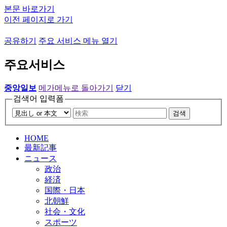
본문 바로가기
이전 페이지로 가기
공유하기
주요 서비스 메뉴 열기
주요서비스
중앙일보
메가메뉴로 돌아가기
닫기
검색어 입력폼
검색
HOME
最新記事
ニュース
政治
経済
国際・日本
北朝鮮
社会・文化
スポーツ