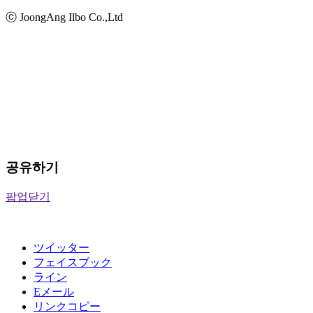
ⓒ JoongAng Ilbo Co.,Ltd
공유하기
팝업닫기
ツイッター
フェイスブック
ライン
Eメール
リンクコピー