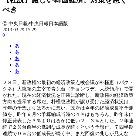
べき
ⓒ 中央日報/中央日報日本語版
2013.03.29 15:29
0
あ
あ
あ
あ
あ
２８日、新政権の最初の経済政策点検会議が朴槿恵（パク・
クネ）大統領の主宰で青瓦台（チョンワデ、大統領府）で開
かれた。現在の経済状況を正確に診断し、新政権の経済政策
方向を提示する席だ。朴槿恵政権が譲り受けた経済状況は、
昨年の予想よりはるかに悪い。政府は今年の経済成長率予測
値を、昨年９月の予算編成当時の４％はもちろん、昨年末に
修正発表した３％よりはるかに低い２．３％とした。２年連
続で２％台前半の低調な成長が続くという予想だ。７四半期
連続で０％台の低成長が続く中、まだ回復の兆しが見えな