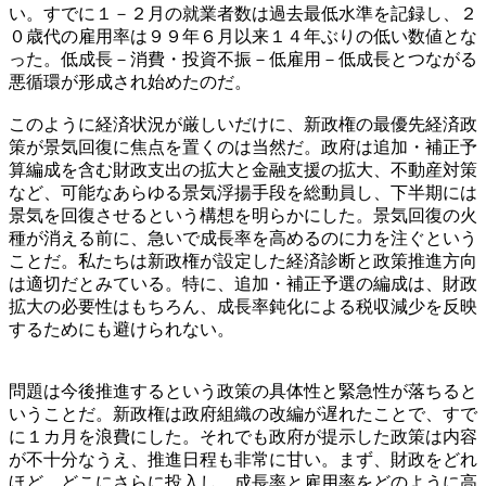
い。すでに１－２月の就業者数は過去最低水準を記録し、２
０歳代の雇用率は９９年６月以来１４年ぶりの低い数値とな
った。低成長－消費・投資不振－低雇用－低成長とつながる
悪循環が形成され始めたのだ。
このように経済状況が厳しいだけに、新政権の最優先経済政
策が景気回復に焦点を置くのは当然だ。政府は追加・補正予
算編成を含む財政支出の拡大と金融支援の拡大、不動産対策
など、可能なあらゆる景気浮揚手段を総動員し、下半期には
景気を回復させるという構想を明らかにした。景気回復の火
種が消える前に、急いで成長率を高めるのに力を注ぐという
ことだ。私たちは新政権が設定した経済診断と政策推進方向
は適切だとみている。特に、追加・補正予選の編成は、財政
拡大の必要性はもちろん、成長率鈍化による税収減少を反映
するためにも避けられない。
問題は今後推進するという政策の具体性と緊急性が落ちると
いうことだ。新政権は政府組織の改編が遅れたことで、すで
に１カ月を浪費にした。それでも政府が提示した政策は内容
が不十分なうえ、推進日程も非常に甘い。まず、財政をどれ
ほど、どこにさらに投入し、成長率と雇用率をどのように高