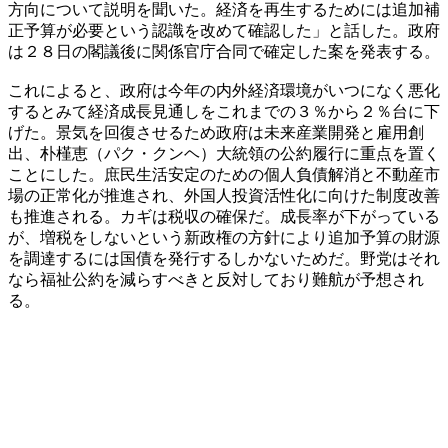
方向について説明を聞いた。経済を再生するためには追加補
正予算が必要という認識を改めて確認した」と話した。政府
は２８日の閣議後に関係官庁合同で確定した案を発表する。
これによると、政府は今年の内外経済環境がいつになく悪化
するとみて経済成長見通しをこれまでの３％から２％台に下
げた。景気を回復させるため政府は未来産業開発と雇用創
出、朴槿恵（パク・クンヘ）大統領の公約履行に重点を置く
ことにした。庶民生活安定のための個人負債解消と不動産市
場の正常化が推進され、外国人投資活性化に向けた制度改善
も推進される。カギは税収の確保だ。成長率が下がっている
が、増税をしないという新政権の方針により追加予算の財源
を調達するには国債を発行するしかないためだ。野党はそれ
なら福祉公約を減らすべきと反対しており難航が予想され
る。