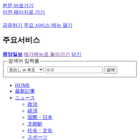
본문 바로가기
이전 페이지로 가기
공유하기
주요 서비스 메뉴 열기
주요서비스
중앙일보
메가메뉴로 돌아가기
닫기
검색어 입력폼
검색
HOME
最新記事
ニュース
政治
経済
国際・日本
北朝鮮
社会・文化
スポーツ