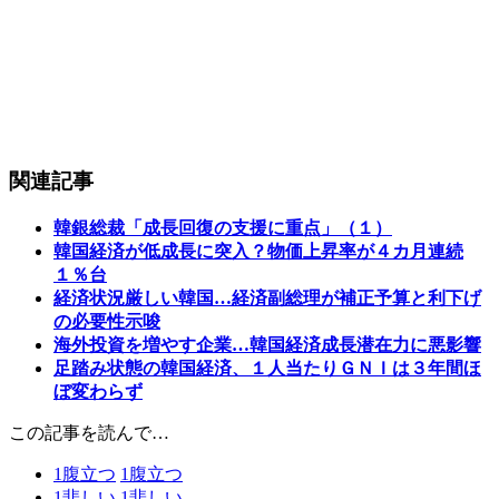
関連記事
韓銀総裁「成長回復の支援に重点」（１）
韓国経済が低成長に突入？物価上昇率が４カ月連続
１％台
経済状況厳しい韓国…経済副総理が補正予算と利下げ
の必要性示唆
海外投資を増やす企業…韓国経済成長潜在力に悪影響
足踏み状態の韓国経済、１人当たりＧＮＩは３年間ほ
ぼ変わらず
この記事を読んで…
1
腹立つ
1
腹立つ
1
悲しい
1
悲しい