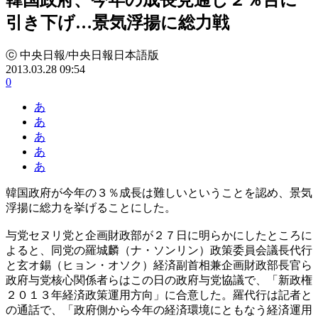
引き下げ…景気浮揚に総力戦
ⓒ 中央日報/中央日報日本語版
2013.03.28 09:54
0
あ
あ
あ
あ
あ
韓国政府が今年の３％成長は難しいということを認め、景気
浮揚に総力を挙げることにした。
与党セヌリ党と企画財政部が２７日に明らかにしたところに
よると、同党の羅城麟（ナ・ソンリン）政策委員会議長代行
と玄オ錫（ヒョン・オソク）経済副首相兼企画財政部長官ら
政府与党核心関係者らはこの日の政府与党協議で、「新政権
２０１３年経済政策運用方向」に合意した。羅代行は記者と
の通話で、「政府側から今年の経済環境にともなう経済運用