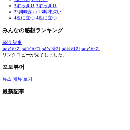
3
すっきり
3
すっきり
23
興味深い
23
興味深い
4
役に立つ
4
役に立つ
みんなの感想ランキング
経済 記事
공유하기
공유하기
공유하기
공유하기
공유하기
リンクコピーが完了しました。
포토뷰어
뉴스 메뉴 보기
最新記事