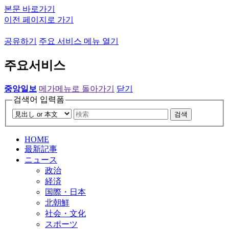
본문 바로가기
이전 페이지로 가기
공유하기
주요 서비스 메뉴 열기
주요서비스
중앙일보
메가메뉴로 돌아가기
닫기
검색어 입력폼
검색
HOME
最新記事
ニュース
政治
経済
国際・日本
北朝鮮
社会・文化
スポーツ