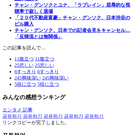
チャン・グンソクとユナ、「ラブレイン」屈辱的な視
聴率で寂しく退場
「２０代不動産富豪」チャン・グンソク、日本渋谷の
ビル購入
チャン・グンソク、日本での記者会見をキャンセル…
「反韓流とは無関係」
この記事を読んで…
11
腹立つ
11
腹立つ
25
悲しい
25
悲しい
6
すっきり
6
すっきり
245
興味深い
245
興味深い
5
役に立つ
5
役に立つ
みんなの感想ランキング
エンタメ 記事
공유하기
공유하기
공유하기
공유하기
공유하기
リンクコピーが完了しました。