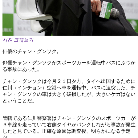
사진 크게보기
俳優のチャン・グンソク。
俳優チャン・グンソクがスポーツカーを運転中バスにぶつか
る事故にあった。
チャン・グンソクは今月２１日夕方、タイへ出国するために
仁川（インチョン）空港へ車を運転中、バスに追突した。チ
ャン・グンソクの車は大きく破損したが、大きいケガはない
ということだ。
管轄である仁川警察署はチャン・グンソクのスポーツカーが
３車線を走っていて右側タイヤがパンクしながら事故が発生
したと見ている。正確な原因は調査後、明らかになる予定
だ。