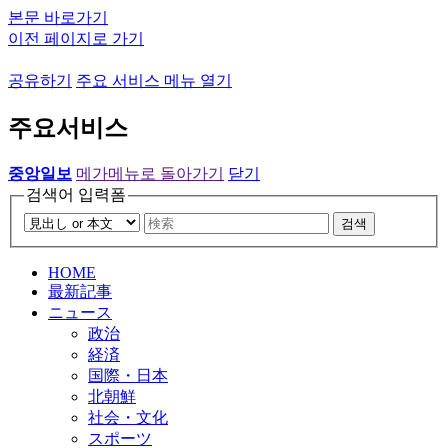
본문 바로가기
이전 페이지로 가기
공유하기
주요 서비스 메뉴 열기
주요서비스
중앙일보
메가메뉴로 돌아가기
닫기
검색어 입력폼
검색
HOME
最新記事
ニュース
政治
経済
国際・日本
北朝鮮
社会・文化
スポーツ