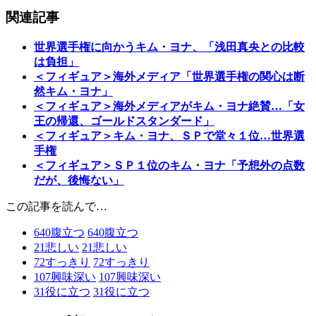
関連記事
世界選手権に向かうキム・ヨナ、「浅田真央との比較
は負担」
＜フィギュア＞海外メディア「世界選手権の関心は断
然キム・ヨナ」
＜フィギュア＞海外メディアがキム・ヨナ絶賛…「女
王の帰還、ゴールドスタンダード」
＜フィギュア＞キム・ヨナ、ＳＰで堂々１位…世界選
手権
＜フィギュア＞ＳＰ１位のキム・ヨナ「予想外の点数
だが、後悔ない」
この記事を読んで…
640
腹立つ
640
腹立つ
21
悲しい
21
悲しい
72
すっきり
72
すっきり
107
興味深い
107
興味深い
31
役に立つ
31
役に立つ