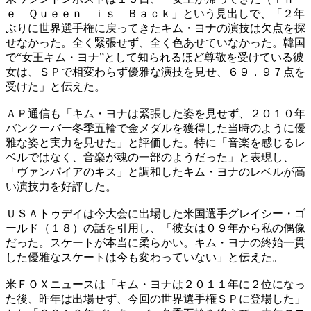
ｅ Ｑｕｅｅｎ ｉｓ Ｂａｃｋ」という見出しで、「２年
ぶりに世界選手権に戻ってきたキム・ヨナの演技は欠点を探
せなかった。全く緊張せず、全く色あせていなかった。韓国
で“女王キム・ヨナ”として知られるほど尊敬を受けている彼
女は、ＳＰで相変わらず優雅な演技を見せ、６９．９７点を
受けた」と伝えた。
ＡＰ通信も「キム・ヨナは緊張した姿を見せず、２０１０年
バンクーバー冬季五輪で金メダルを獲得した当時のように優
雅な姿と実力を見せた」と評価した。特に「音楽を感じるレ
ベルではなく、音楽が魂の一部のようだった」と表現し、
「ヴァンパイアのキス」と調和したキム・ヨナのレベルが高
い演技力を好評した。
ＵＳＡトゥデイは今大会に出場した米国選手グレイシー・ゴ
ールド（１８）の話を引用し、「彼女は０９年から私の偶像
だった。スケートが本当に柔らかい。キム・ヨナの終始一貫
した優雅なスケートは今も変わっていない」と伝えた。
米ＦＯＸニュースは「キム・ヨナは２０１１年に２位になっ
た後、昨年は出場せず、今回の世界選手権ＳＰに登場した」