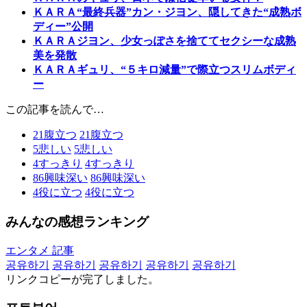
ＫＡＲＡ“最終兵器”カン・ジヨン、隠してきた“成熟ボ
ディー”公開
ＫＡＲＡジヨン、少女っぽさを捨ててセクシーな成熟
美を発散
ＫＡＲＡギュリ、“５キロ減量”で際立つスリムボディ
ー
この記事を読んで…
21
腹立つ
21
腹立つ
5
悲しい
5
悲しい
4
すっきり
4
すっきり
86
興味深い
86
興味深い
4
役に立つ
4
役に立つ
みんなの感想ランキング
エンタメ 記事
공유하기
공유하기
공유하기
공유하기
공유하기
リンクコピーが完了しました。