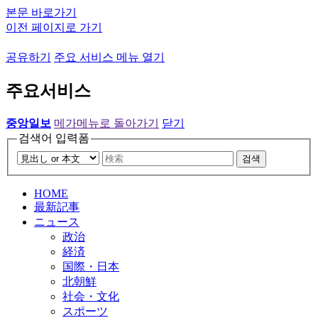
본문 바로가기
이전 페이지로 가기
공유하기
주요 서비스 메뉴 열기
주요서비스
중앙일보
메가메뉴로 돌아가기
닫기
검색어 입력폼
검색
HOME
最新記事
ニュース
政治
経済
国際・日本
北朝鮮
社会・文化
スポーツ