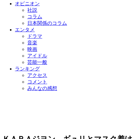
オピニオン
社説
コラム
日本関係のコラム
エンタメ
ドラマ
音楽
映画
アイドル
芸能一般
ランキング
アクセス
コメント
みんなの感想
ＫＡＲＡジヨン、ギュリとマスク着け