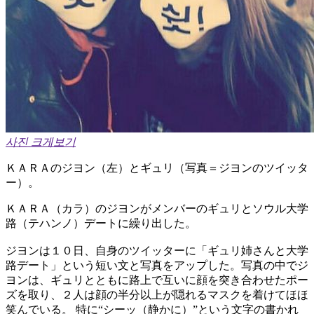
사진 크게보기
ＫＡＲＡのジヨン（左）とギュリ（写真＝ジヨンのツイッタ
ー）。
ＫＡＲＡ（カラ）のジヨンがメンバーのギュリとソウル大学
路（テハンノ）デートに繰り出した。
ジヨンは１０日、自身のツイッターに「ギュリ姉さんと大学
路デート」という短い文と写真をアップした。写真の中でジ
ヨンは、ギュリとともに路上で互いに顔を突き合わせたポー
ズを取り、２人は顔の半分以上が隠れるマスクを着けてほほ
笑んでいる。 特に“シーッ（静かに）”という文字の書かれ