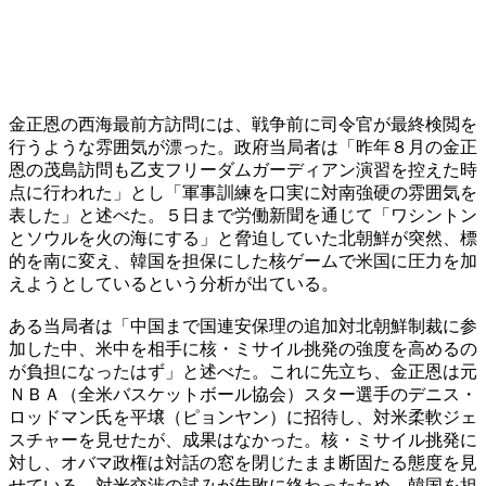
金正恩の西海最前方訪問には、戦争前に司令官が最終検閲を
行うような雰囲気が漂った。政府当局者は「昨年８月の金正
恩の茂島訪問も乙支フリーダムガーディアン演習を控えた時
点に行われた」とし「軍事訓練を口実に対南強硬の雰囲気を
表した」と述べた。５日まで労働新聞を通じて「ワシントン
とソウルを火の海にする」と脅迫していた北朝鮮が突然、標
的を南に変え、韓国を担保にした核ゲームで米国に圧力を加
えようとしているという分析が出ている。
ある当局者は「中国まで国連安保理の追加対北朝鮮制裁に参
加した中、米中を相手に核・ミサイル挑発の強度を高めるの
が負担になったはず」と述べた。これに先立ち、金正恩は元
ＮＢＡ（全米バスケットボール協会）スター選手のデニス・
ロッドマン氏を平壌（ピョンヤン）に招待し、対米柔軟ジェ
スチャーを見せたが、成果はなかった。核・ミサイル挑発に
対し、オバマ政権は対話の窓を閉じたまま断固たる態度を見
せている。対米交渉の試みが失敗に終わったため、韓国を担