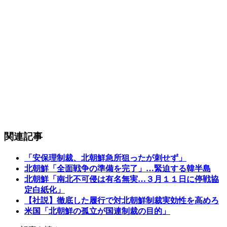
関連記事
「安保理制裁、北朝鮮急所狙ったが刺せず」
北朝鮮「全面戦争の準備を完了」…緊迫する韓半島
北朝鮮「南北不可侵は有名無実…３月１１日に停戦協
定白紙化」
【社説】徹底した履行で対北朝鮮制裁実効性を高めろ
米国「北朝鮮の孤立が国連制裁の目的」