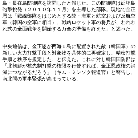
島・長在島防御隊を訪問したと報じた。この防御隊は延坪島
砲撃挑発（２０１０年１１月）を主導した部隊。現地で金正
恩は「戦線部隊をはじめとする陸・海軍と航空および反航空
軍（韓国の空軍に相当）、戦略ロケット軍の将兵が、われわ
れ式の全面戦争を開始する万全の準備を終えた」と述べた。
中央通信は、金正恩が西海５島に配置された敵（韓国軍）の
新しい火力打撃手段と対象物を具体的に再確定し、精密打撃
手順と秩序を規定した、と伝えた。これに対し韓国国防部は
「北朝鮮が核先制打撃の権限を行使すれば、金正恩政権の消
滅につながるだろう」（キム・ミンソク報道官）と警告し、
南北間の軍事緊張が高まっている。