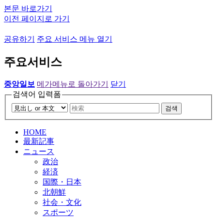
본문 바로가기
이전 페이지로 가기
공유하기
주요 서비스 메뉴 열기
주요서비스
중앙일보
메가메뉴로 돌아가기
닫기
검색어 입력폼
검색
HOME
最新記事
ニュース
政治
経済
国際・日本
北朝鮮
社会・文化
スポーツ