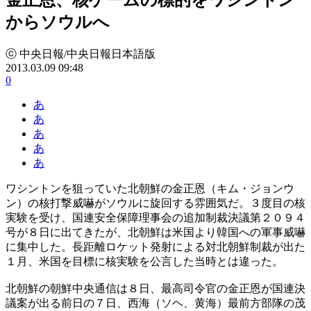
からソウルへ
ⓒ 中央日報/中央日報日本語版
2013.03.09 09:48
0
あ
あ
あ
あ
あ
ワシントンを狙っていた北朝鮮の金正恩（キム・ジョンウ
ン）の核打撃威嚇がソウルに旋回する雰囲気だ。３度目の核
実験を受け、国連安全保障理事会の追加制裁決議第２０９４
号が８日に出てきたが、北朝鮮は米国より韓国への軍事威嚇
に集中した。長距離ロケット発射による対北朝鮮制裁が出た
１月、米国を目標に核実験を公言した当時とは違った。
北朝鮮の朝鮮中央通信は８日、最高司令官の金正恩が国連決
議案が出る前日の７日、西海（ソヘ、黄海）最前方部隊の茂