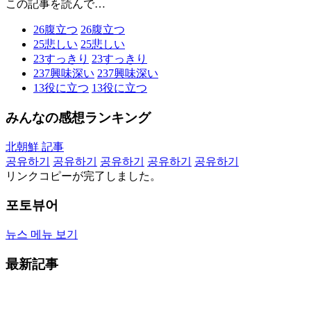
この記事を読んで…
26
腹立つ
26
腹立つ
25
悲しい
25
悲しい
23
すっきり
23
すっきり
237
興味深い
237
興味深い
13
役に立つ
13
役に立つ
みんなの感想ランキング
北朝鮮 記事
공유하기
공유하기
공유하기
공유하기
공유하기
リンクコピーが完了しました。
포토뷰어
뉴스 메뉴 보기
最新記事