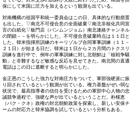
保にして米国に圧力を加えるという観測も出ている。
対南機構の祖国平和統一委員会はこの日、具体的な行動措置
も出した。▽南北不可侵合意の全面破棄▽南北非核化共同宣
言の白紙化▽板門店（パンムンジョム）南北連絡チャンネル
の閉鎖－－を明らかにした。不可侵合意破棄時点は１１日と
した。韓米指揮所訓練のキーリゾルブ合同軍事訓練（１１－
２１日）が始まる日だ。韓米は１日から２カ月間のトクスリ
訓練を進行中で、例年の軍事訓練に対し北朝鮮は「核戦争騒
動」と非難するなど敏感な反応を見せてきた。南北間の直通
電話はこの日に遮断すると明らかにした。
金正恩のこうした強力な対南圧力をついて、軍部強硬派に振
り回されているという観測が出ている。権力基盤がぜい弱な
状況で、最高指導者の信任を受けるための軍部中心人物の忠
誠競争過程で、強硬な声が出ているということだ。朴槿恵
（パク・クネ）政権の対北朝鮮政策を探索し、新しい安保チ
ームの対応力と韓米協調を試しているという分析もある。