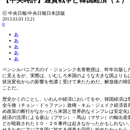
ⓒ 中央日報/中央日報日本語版
2013.03.03 15:21
0
あ
あ
あ
あ
あ
ペンシルバニア大のイ・ジョンシク名誉教授は、昨年出版し
に見えるが、実際は、いむしろ米国のような大きな国よりも
状況変化からの影響を色濃く受けて来たためだ。解放後の韓
ことだ。
歴史かくのごとし、いわんや経済においてをや。韓国経済は
全斗換（チョン・ドゥファン）政権－キム・ジェイク経済首
め政策の断行がなかったら米国と世界的なインフレは安定化
経済の沈滞による釜山（プサン）・馬山（マサン）の輸出産
どが暗殺された１０・２６事件は起きなかったかもしれない
せるためにアジア各国に対する債券を回収し始めなかったら