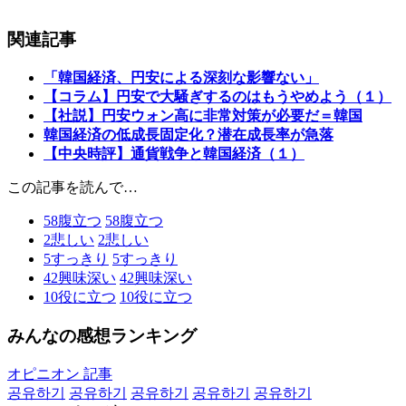
関連記事
「韓国経済、円安による深刻な影響ない」
【コラム】円安で大騒ぎするのはもうやめよう（１）
【社説】円安ウォン高に非常対策が必要だ＝韓国
韓国経済の低成長固定化？潜在成長率が急落
【中央時評】通貨戦争と韓国経済（１）
この記事を読んで…
58
腹立つ
58
腹立つ
2
悲しい
2
悲しい
5
すっきり
5
すっきり
42
興味深い
42
興味深い
10
役に立つ
10
役に立つ
みんなの感想ランキング
オピニオン 記事
공유하기
공유하기
공유하기
공유하기
공유하기