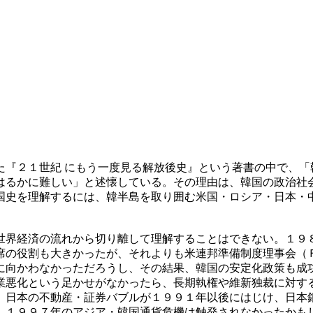
た『２１世紀 にもう一度見る解放後史』という著書の中で、「
はるかに難しい」と述懐している。その理由は、韓国の政治社
国史を理解するには、韓半島を取り囲む米国・ロシア・日本・
世界経済の流れから切り離して理解することはできない。１９
席の役割も大きかったが、それよりも米連邦準備制度理事会（
に向かわなかっただろうし、その結果、韓国の安定化政策も成
業悪化という足かせがなかったら、長期執権や維新独裁に対す
。日本の不動産・証券バブルが１９９１年以後にはじけ、日本
、１９９７年のアジア・韓国通貨危機は触発されなかったかも