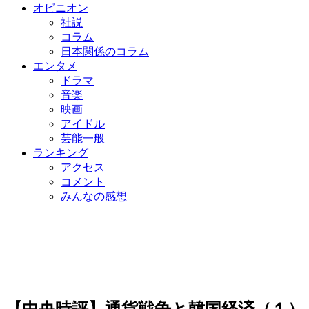
オピニオン
社説
コラム
日本関係のコラム
エンタメ
ドラマ
音楽
映画
アイドル
芸能一般
ランキング
アクセス
コメント
みんなの感想
【中央時評】通貨戦争と韓国経済（１）