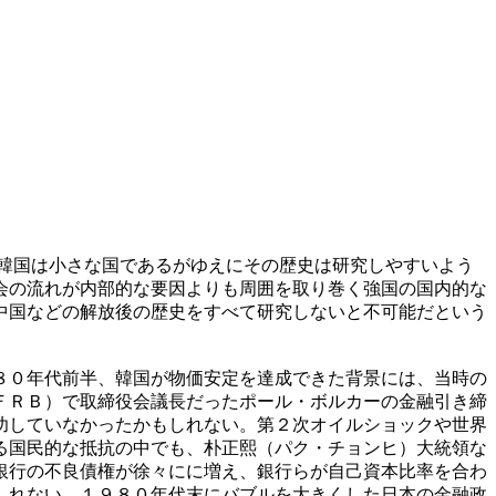
韓国は小さな国であるがゆえにその歴史は研究しやすいよう
会の流れが内部的な要因よりも周囲を取り巻く強国の国内的な
中国などの解放後の歴史をすべて研究しないと不可能だという
８０年代前半、韓国が物価安定を達成できた背景には、当時の
ＦＲＢ）で取締役会議長だったポール・ボルカーの金融引き締
功していなかったかもしれない。第２次オイルショックや世界
る国民的な抵抗の中でも、朴正熙（パク・チョンヒ）大統領な
銀行の不良債権が徐々にに増え、銀行らが自己資本比率を合わ
しれない。１９８０年代末にバブルを大きくした日本の金融政