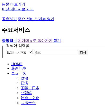
본문 바로가기
이전 페이지로 가기
공유하기
주요 서비스 메뉴 열기
주요서비스
중앙일보
메가메뉴로 돌아가기
닫기
검색어 입력폼
검색
HOME
最新記事
ニュース
政治
経済
国際・日本
北朝鮮
社会・文化
スポーツ