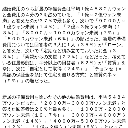
結婚費用のうち新居の準備資金は平均１億４５８２万ウォン
と全費用の４分の３を占めている。「１億～２億ウォン未
満」と答えたのが３７％で最も多く、次いで「９０００万～
１億ウォン未満（１４％）」「２億～３億ウォン未満（１
３％）」「８０００万～９０００万ウォン未満（７％）」
「５０００万ウォン未満（６％）」の順だった。新居の準備
費用については回答者の３人に１人（３５％）が「ローン」
と答えた。次いで「定期など積み立てておいたお金（３
３％）」「両親からの支援（２２％）」などだった。考えて
いる住居形態は、半分以上の回答者（６２％）が「賃貸」を
挙げ、次に「自宅として取得（２４％）」 「チョンセ（＝
高額の保証金を預けて住宅を借りる方式）と賃貸の半々
（９％）」の順だった。
新居の準備費用を除いたその他の結婚費用は、平均５４８４
万ウォンだった。「２０００万～３０００万ウォン未満」と
答えた回答者は２０％と最も多く、「１０００万～２０００
万ウォン未満（１９．７％）」「３０００万～４０００万ウ
ォン未満（１４％）」「４０００万～５０００万ウォン未満
（１２％）」 「１億～２億ウォン未満（８％）」となって