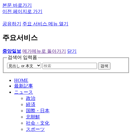
본문 바로가기
이전 페이지로 가기
공유하기
주요 서비스 메뉴 열기
주요서비스
중앙일보
메가메뉴로 돌아가기
닫기
검색어 입력폼
검색
HOME
最新記事
ニュース
政治
経済
国際・日本
北朝鮮
社会・文化
スポーツ