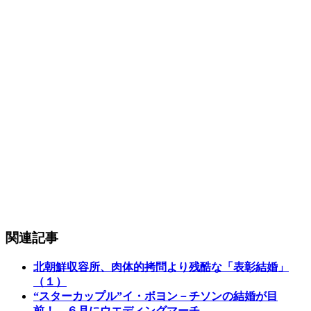
関連記事
北朝鮮収容所、肉体的拷問より残酷な「表彰結婚」
（１）
“スターカップル”イ・ボヨン－チソンの結婚が目
前！…６月にウエディングマーチ