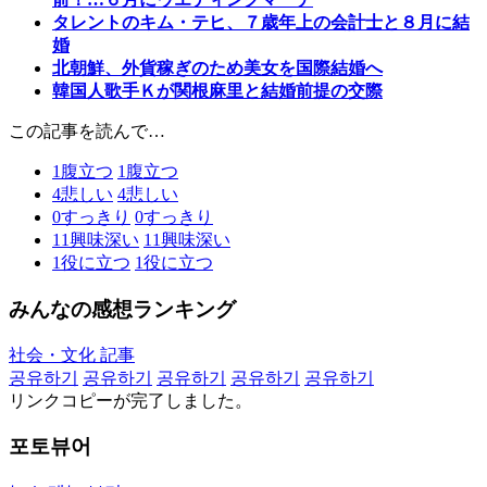
タレントのキム・テヒ、７歳年上の会計士と８月に結
婚
北朝鮮、外貨稼ぎのため美女を国際結婚へ
韓国人歌手Ｋが関根麻里と結婚前提の交際
この記事を読んで…
1
腹立つ
1
腹立つ
4
悲しい
4
悲しい
0
すっきり
0
すっきり
11
興味深い
11
興味深い
1
役に立つ
1
役に立つ
みんなの感想ランキング
社会・文化 記事
공유하기
공유하기
공유하기
공유하기
공유하기
リンクコピーが完了しました。
포토뷰어