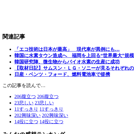
関連記事
「エコ技術は日本が最高」 現代車が異例にも…
韓国に水素タウン造成へ 福岡を上回る“世界最大”規模
韓国研究陣、微生物からバイオ水素の生産に成功
【取材日記】サムスン・ＬＧ・ソニーが見るそれぞれの
日産・ベンツ・フォード、燃料電池車で提携
この記事を読んで…
206
腹立つ
206
腹立つ
23
悲しい
23
悲しい
11
すっきり
11
すっきり
202
興味深い
202
興味深い
14
役に立つ
14
役に立つ