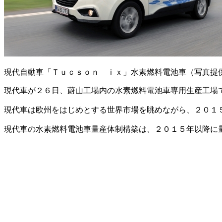
現代自動車「Ｔｕｃｓｏｎ ｉｘ」水素燃料電池車（写真提
現代車が２６日、蔚山工場内の水素燃料電池車専用生産工場
現代車は欧州をはじめとする世界市場を眺めながら、２０１
現代車の水素燃料電池車量産体制構築は、２０１５年以降に