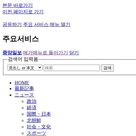
본문 바로가기
이전 페이지로 가기
공유하기
주요 서비스 메뉴 열기
주요서비스
중앙일보
메가메뉴로 돌아가기
닫기
검색어 입력폼
검색
HOME
最新記事
ニュース
政治
経済
国際・日本
北朝鮮
社会・文化
スポーツ