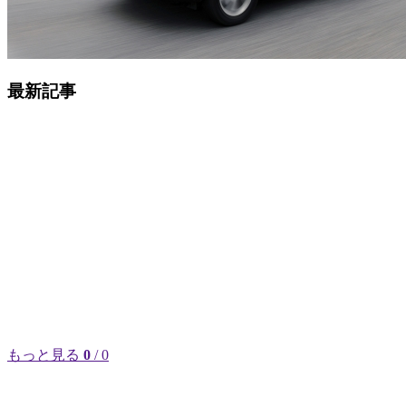
最新記事
もっと見る
0
/ 0