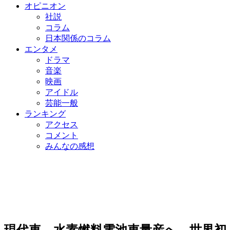
オピニオン
社説
コラム
日本関係のコラム
エンタメ
ドラマ
音楽
映画
アイドル
芸能一般
ランキング
アクセス
コメント
みんなの感想
現代車、水素燃料電池車量産へ…世界初