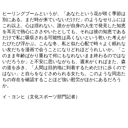
ヒーリングブームというが、「あなたという花が咲く季節は
別にある。まだ時が来ていないだけだ」のようなせりふには
これ以上、心は揺れない。誰かが自身の人生で発見した知恵
を耳元で熱心にささやいたとしても、それは彼の知恵である
だけで私に吸収される可能性は高くないという乾いた考えが
たびたび浮かぶ。こんな冬、私と似た心配で時々よく眠れな
い友だちを漫画で会うことになりどれほどうれしいか。「こ
のまま年齢ばかり重ねて何にもなれないまま終わるのではな
いだろうか」と不安に思いながらも、週末がくればまた、森
の道を歩き、「人間は目的地に到着するためだけに歩くので
はない」と自らをなぐさめられる女たち。このような同志た
ちの存在を確認することほど強い慰労がほかにあるだろう
か。
イ・ヨンヒ（文化スポーツ部門記者）