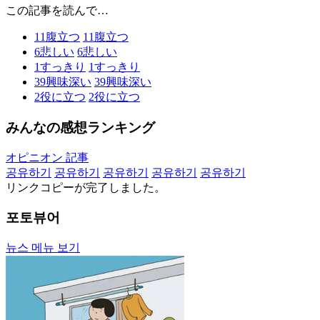
この記事を読んで…
11
腹立つ
11
腹立つ
6
悲しい
6
悲しい
1
すっきり
1
すっきり
39
興味深い
39
興味深い
2
役に立つ
2
役に立つ
みんなの感想ランキング
オピニオン 記事
공유하기
공유하기
공유하기
공유하기
공유하기
リンクコピーが完了しました。
포토뷰어
뉴스 메뉴 보기