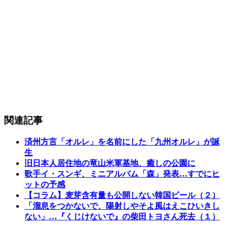
関連記事
済州方言「オルレ」を名前にした「九州オルレ」が誕
生
旧日本人居住地の竜山米軍基地、癒しの公園に
歌手イ・スンギ、ミニアルバム「森」発表…すでにヒ
ットの予感
【コラム】麦芽含有量も公開しない韓国ビール（２）
「溜息をつかないで、陽射しやそよ風はえこひいきし
ない」…『くじけないで』の柴田トヨさん死去（１）