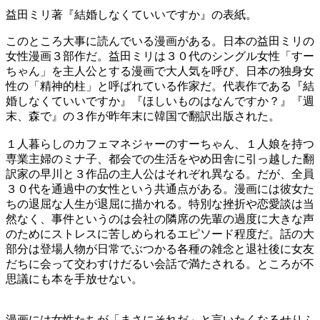
益田ミリ著『結婚しなくていいですか』の表紙。
このところ大事に読んでいる漫画がある。日本の益田ミリの
女性漫画３部作だ。益田ミリは３０代のシングル女性「すー
ちゃん」を主人公とする漫画で大人気を呼び、日本の独身女
性の「精神的柱」と呼ばれている作家だ。代表作である『結
婚しなくていいですか』『ほしいものはなんですか？』『週
末、森で』の３作が昨年末に韓国で翻訳出版された。
１人暮らしのカフェマネジャーのすーちゃん、１人娘を持つ
専業主婦のミナ子、都会での生活をやめ田舎に引っ越した翻
訳家の早川と３作品の主人公はそれぞれ異なる。だが、全員
３０代を通過中の女性という共通点がある。漫画には彼女た
ちの退屈な人生が退屈に描かれる。特別な挫折や恋愛談は当
然なく、事件というのは会社の隣席の先輩の過度に大きな声
のためにストレスに苦しめられるエピソード程度だ。話の大
部分は登場人物が日常でぶつかる各種の雑念と退社後に女友
だちに会って交わすけだるい会話で満たされる。ところが不
思議にも本を手放せない。
漫画には女性たちが「まさにそれだ」と言いたくなるせりふ