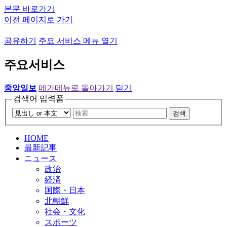
본문 바로가기
이전 페이지로 가기
공유하기
주요 서비스 메뉴 열기
주요서비스
중앙일보
메가메뉴로 돌아가기
닫기
검색어 입력폼
검색
HOME
最新記事
ニュース
政治
経済
国際・日本
北朝鮮
社会・文化
スポーツ