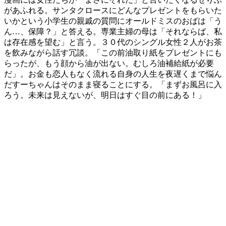
があふれる。サンタクロースにどんなプレゼントをもらいた
いかという小学生の親戚の質問にオールドミスのおばは「う
ん…、保障？」と答える。専業主婦の母は「それならば、私
は存在感を望む」と言う。３０代のシングル女性２人がお茶
を飲みながら話す冗談。「この前油取り紙をプレゼントにも
らったが、もう顔から油が出ない。むしろ油補給紙が必要
だ」。お金も恋人もなく流れる自身の人生を夜遅くまで悩ん
だすーちゃんはそのまま寝ることにする。「まずお風呂に入
ろう。未来は見えないが、明日はすぐ目の前にある！」