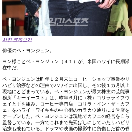
사진 크게보기
俳優のペ・ヨンジュン。
ヨン様ことペ・ヨンジュン（４１）が、米国ハワイに長期滞
在中だ。
ペ・ヨンジュンは昨年１２月末にコーヒーショップ事業やリ
ハビリ治療などの理由でハワイに出国し、その後１カ月以上
現地にとどまっている。ペ・ヨンジュンが最大株主の芸能事
務所「キーイースト」は、昨年６月に（株）ゴリラライフウ
ェイと手を組み、コーヒー専門店「ゴリラ・イン・ザ・カフ
ェ」をハワイ・ワイキキの中心街のカラカウ通りに１号店を
オープンした。ペ・ヨンジュンは現地でカフェの経営を自ら
監督している。一方でこれまで先延ばしにしていたリハビリ
治療も兼ねている。ドラマや映画の撮影中に負傷した首の脊