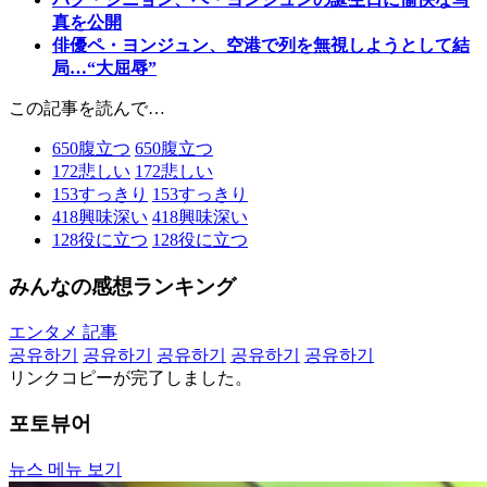
真を公開
俳優ペ・ヨンジュン、空港で列を無視しようとして結
局…“大屈辱”
この記事を読んで…
650
腹立つ
650
腹立つ
172
悲しい
172
悲しい
153
すっきり
153
すっきり
418
興味深い
418
興味深い
128
役に立つ
128
役に立つ
みんなの感想ランキング
エンタメ 記事
공유하기
공유하기
공유하기
공유하기
공유하기
リンクコピーが完了しました。
포토뷰어
뉴스 메뉴 보기