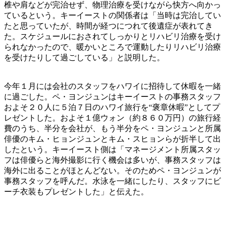
椎や肩などが完治せず、物理治療を受けながら快方へ向かっ
ているという。キーイーストの関係者は「当時は完治してい
たと思っていたが、時間が経つにつれて後遺症が表れてき
た。スケジュールにおされてしっかりとリハビリ治療を受け
られなかったので、暖かいところで運動したりリハビリ治療
を受けたりして過ごしている」と説明した。
今年１月には会社のスタッフをハワイに招待して休暇を一緒
に過ごした。ペ・ヨンジュンはキーイーストの事務スタッフ
およそ２０人に５泊７日のハワイ旅行を“褒章休暇”としてプ
レゼントした。およそ１億ウォン（約８６０万円）の旅行経
費のうち、半分を会社が、もう半分をペ・ヨンジュンと所属
俳優のキム・ヒョンジュンとキム・スヒョンらが折半して出
したという。キーイースト側は「マネージメント所属スタッ
フは俳優らと海外撮影に行く機会は多いが、事務スタッフは
海外に出ることがほとんどない。そのためペ・ヨンジュンが
事務スタッフを呼んだ。水泳を一緒にしたり、スタッフにビ
ーチ衣装もプレゼントした」と伝えた。