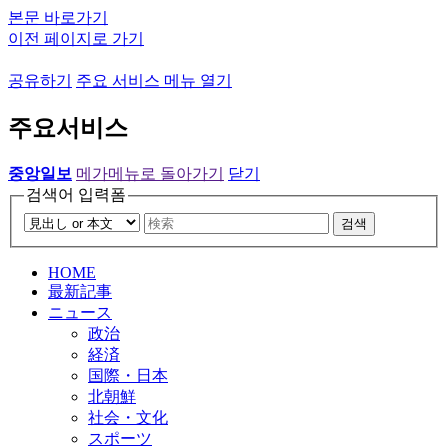
본문 바로가기
이전 페이지로 가기
공유하기
주요 서비스 메뉴 열기
주요서비스
중앙일보
메가메뉴로 돌아가기
닫기
검색어 입력폼
검색
HOME
最新記事
ニュース
政治
経済
国際・日本
北朝鮮
社会・文化
スポーツ