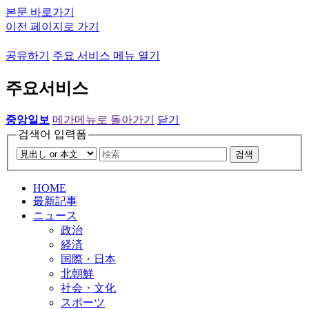
본문 바로가기
이전 페이지로 가기
공유하기
주요 서비스 메뉴 열기
주요서비스
중앙일보
메가메뉴로 돌아가기
닫기
검색어 입력폼
검색
HOME
最新記事
ニュース
政治
経済
国際・日本
北朝鮮
社会・文化
スポーツ