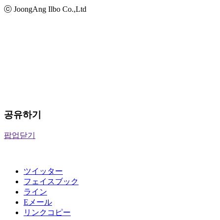
ⓒ JoongAng Ilbo Co.,Ltd
공유하기
팝업닫기
ツイッター
フェイスブック
ライン
Eメール
リンクコピー