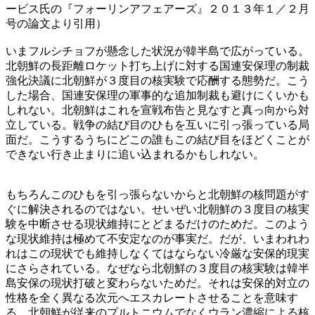
ービス氏の『フォーリンアフェアーズ』２０１３年１／２月
号の論文より引用）
いまフルシチョフが懸念した状況が韓半島で広がっている。
北朝鮮の長距離ロケット打ち上げに対する国連安保理の制裁
強化決議に北朝鮮が３度目の核実験で応酬する態勢だ。こう
した場合、国連安保理の軍事的な追加制裁も避けにくいかも
しれない。北朝鮮はこれを宣戦布告と見なすと真っ向から対
立している。戦争の結び目のひもを互いに引っ張っている局
面だ。こうするうちにどこの誰もこの結び目をほどくことが
できない行き止まりに追い込まれるかもしれない。
もちろんこのひもを引っ張らないからと北朝鮮の核問題がす
ぐに解決されるのではない。せいぜい北朝鮮の３度目の核実
験を中断させる現状維持にとどまるだけのためだ。このよう
な現状維持は極めて不安定なのが事実だ。だが、いまわれわ
れはこの現状でも維持しなくてはならない冷厳な安保的現実
にさらされている。なぜなら北朝鮮の３度目の核実験は韓半
島安保の現状打破と変わらないためだ。それは安保的対立の
性格を全く異なる次元へエスカレートさせることを意味す
る。北朝鮮が従来のプルトニウムでなくウラン濃縮による核