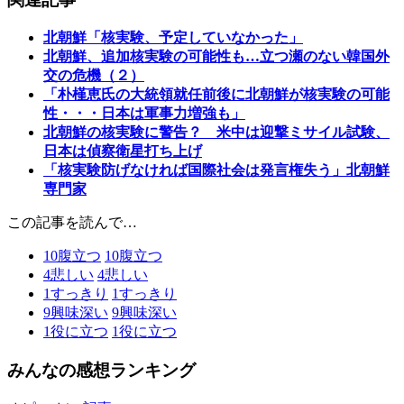
北朝鮮「核実験、予定していなかった」
北朝鮮、追加核実験の可能性も…立つ瀬のない韓国外
交の危機（２）
「朴槿恵氏の大統領就任前後に北朝鮮が核実験の可能
性・・・日本は軍事力増強も」
北朝鮮の核実験に警告？ 米中は迎撃ミサイル試験、
日本は偵察衛星打ち上げ
「核実験防げなければ国際社会は発言権失う」北朝鮮
専門家
この記事を読んで…
10
腹立つ
10
腹立つ
4
悲しい
4
悲しい
1
すっきり
1
すっきり
9
興味深い
9
興味深い
1
役に立つ
1
役に立つ
みんなの感想ランキング