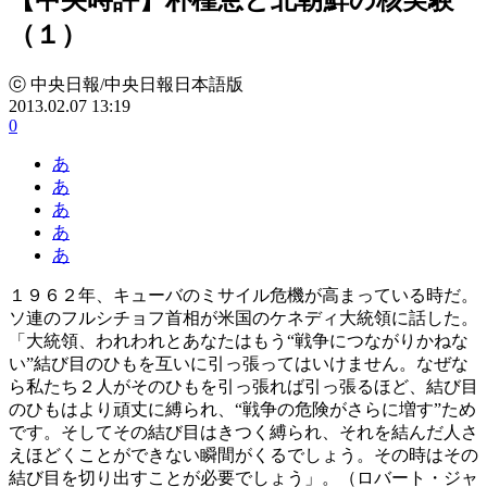
（１）
ⓒ 中央日報/中央日報日本語版
2013.02.07 13:19
0
あ
あ
あ
あ
あ
１９６２年、キューバのミサイル危機が高まっている時だ。
ソ連のフルシチョフ首相が米国のケネディ大統領に話した。
「大統領、われわれとあなたはもう“戦争につながりかねな
い”結び目のひもを互いに引っ張ってはいけません。なぜな
ら私たち２人がそのひもを引っ張れば引っ張るほど、結び目
のひもはより頑丈に縛られ、“戦争の危険がさらに増す”ため
です。そしてその結び目はきつく縛られ、それを結んだ人さ
えほどくことができない瞬間がくるでしょう。その時はその
結び目を切り出すことが必要でしょう」。（ロバート・ジャ