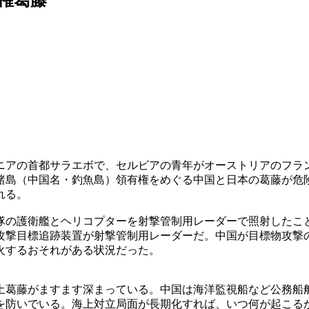
ニアの首都サラエボで、セルビアの青年がオーストリアのフラ
諸島（中国名・釣魚島）領有権をめぐる中国と日本の葛藤が危
れる。
隊の護衛艦とヘリコプターを射撃管制用レーダーで照射したこ
攻撃目標追跡装置が射撃管制用レーダーだ。中国が目標物攻撃
火するおそれがある状況だった。
土葛藤がますます深まっている。中国は海洋監視船など公務船
を防いでいる。海上対立局面が長期化すれば、いつ何が起こる