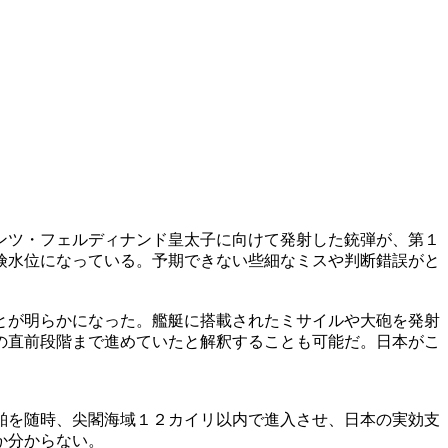
ンツ・フェルディナンド皇太子に向けて発射した銃弾が、第１
険水位になっている。予期できない些細なミスや判断錯誤がと
とが明らかになった。艦艇に搭載されたミサイルや大砲を発射
の直前段階まで進めていたと解釈することも可能だ。日本がこ
舶を随時、尖閣海域１２カイリ以内で進入させ、日本の実効支
か分からない。