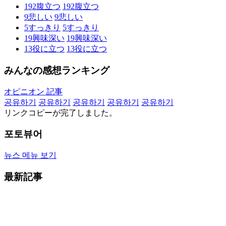
192
腹立つ
192
腹立つ
9
悲しい
9
悲しい
5
すっきり
5
すっきり
19
興味深い
19
興味深い
13
役に立つ
13
役に立つ
みんなの感想ランキング
オピニオン 記事
공유하기
공유하기
공유하기
공유하기
공유하기
リンクコピーが完了しました。
포토뷰어
뉴스 메뉴 보기
最新記事