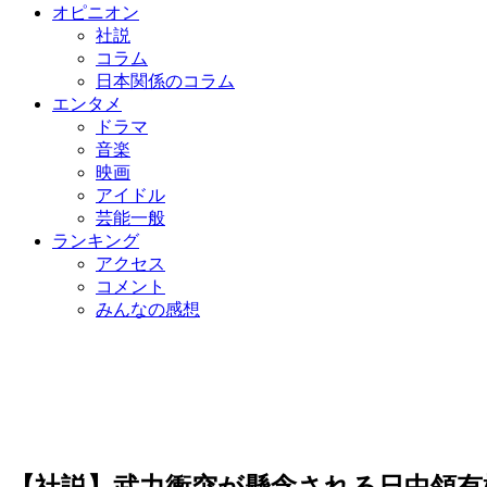
オピニオン
社説
コラム
日本関係のコラム
エンタメ
ドラマ
音楽
映画
アイドル
芸能一般
ランキング
アクセス
コメント
みんなの感想
【社説】武力衝突が懸念される日中領有