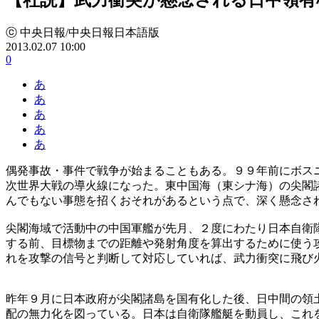
ⓒ 中央日報/中央日報日本語版
2013.02.07 10:00
0
あ
あ
あ
あ
あ
偶発事故・事件で戦争が始まることもある。９９年前にボス
次世界大戦の導火線になった。東中国海（東シナ海）の尖閣
んでもない事態を招くおそれがあるという点で、深く懸念さ
尖閣海域で活動中の中国軍艦が先月、２度にわたり日本自衛
する前、目標物までの距離や発射角度を算出するために使う
れを攻撃の信号と判断して対応していれば、武力衝突に飛び
昨年９月に日本政府が尖閣諸島を国有化した後、日中間の領
配の無力化を図っている。日本は自衛隊艦艇を動員し、これ