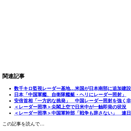
関連記事
数千キロ監視レーダー基地…米国が日本南部に追加建設
日本「中国軍艦、自衛隊艦艇・ヘリにレーダー照射」
安倍首相「一方的な挑発」 中国レーダー照射を強く非
＜レーダー照準＞尖閣上空で日米中が一触即発の状況
＜レーダー照準＞中国軍幹部「戦争も辞さない」 連日
この記事を読んで…