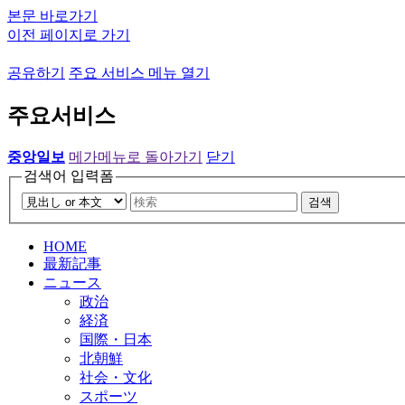
본문 바로가기
이전 페이지로 가기
공유하기
주요 서비스 메뉴 열기
주요서비스
중앙일보
메가메뉴로 돌아가기
닫기
검색어 입력폼
검색
HOME
最新記事
ニュース
政治
経済
国際・日本
北朝鮮
社会・文化
スポーツ