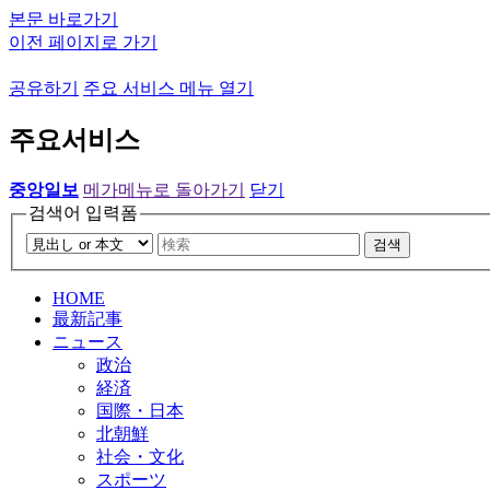
본문 바로가기
이전 페이지로 가기
공유하기
주요 서비스 메뉴 열기
주요서비스
중앙일보
메가메뉴로 돌아가기
닫기
검색어 입력폼
검색
HOME
最新記事
ニュース
政治
経済
国際・日本
北朝鮮
社会・文化
スポーツ