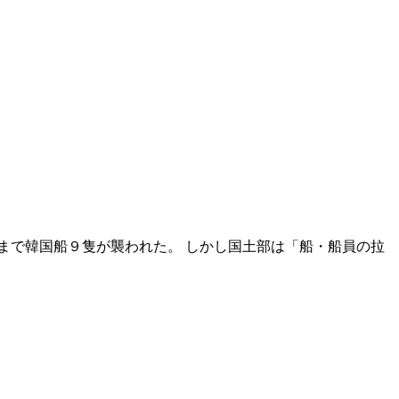
まで韓国船９隻が襲われた。 しかし国土部は「船・船員の拉