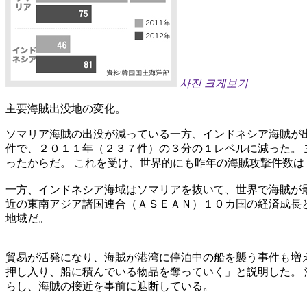
사진 크게보기
主要海賊出没地の変化。
ソマリア海賊の出没が減っている一方、インドネシア海賊が
件で、２０１１年（２３７件）の３分の１レベルに減った。
ったからだ。 これを受け、世界的にも昨年の海賊攻撃件数は
一方、インドネシア海域はソマリアを抜いて、世界で海賊が最
近の東南アジア諸国連合（ＡＳＥＡＮ）１０カ国の経済成長
地域だ。
貿易が活発になり、海賊が港湾に停泊中の船を襲う事件も増
押し入り、船に積んでいる物品を奪っていく」と説明した。 
らし、海賊の接近を事前に遮断している。