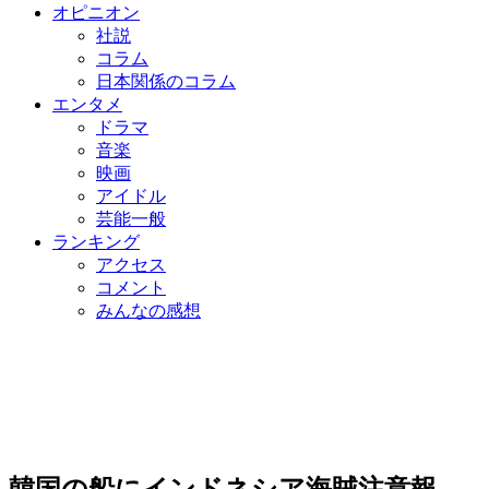
オピニオン
社説
コラム
日本関係のコラム
エンタメ
ドラマ
音楽
映画
アイドル
芸能一般
ランキング
アクセス
コメント
みんなの感想
韓国の船にインドネシア海賊注意報