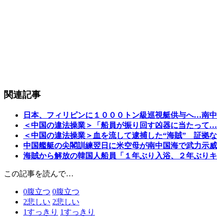
関連記事
日本、フィリピンに１０００トン級巡視艇供与へ…南中
＜中国の違法操業＞「船員が振り回す凶器に当たって…
＜中国の違法操業＞血を流して逮捕した“海賊” 証拠
中国艦艇の尖閣訓練翌日に米空母が南中国海で武力示威
海賊から解放の韓国人船員「１年ぶり入浴、２年ぶりキ
この記事を読んで…
0
腹立つ
0
腹立つ
2
悲しい
2
悲しい
1
すっきり
1
すっきり