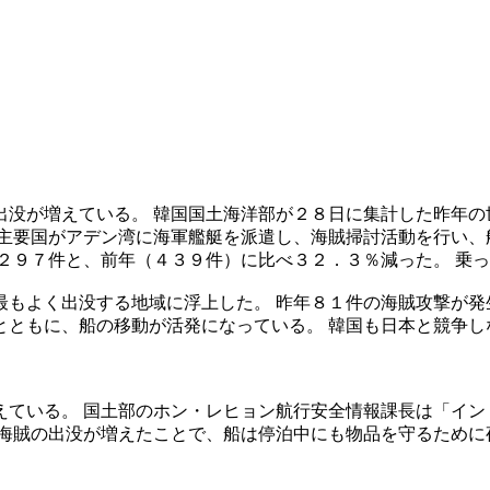
出没が増えている。 韓国国土海洋部が２８日に集計した昨年の
 主要国がアデン湾に海軍艦艇を派遣し、海賊掃討活動を行い、
２９７件と、前年（４３９件）に比べ３２．３％減った。 乗
もよく出没する地域に浮上した。 昨年８１件の海賊攻撃が発
とともに、船の移動が活発になっている。 韓国も日本と競争し
えている。 国土部のホン・レヒョン航行安全情報課長は「イン
海賊の出没が増えたことで、船は停泊中にも物品を守るために