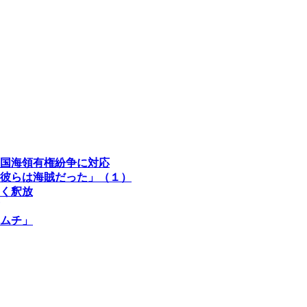
国海領有権紛争に対応
彼らは海賊だった」（１）
なく釈放
ムチ」