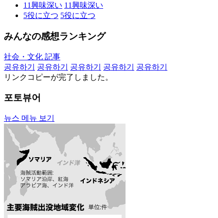
11
興味深い
11
興味深い
5
役に立つ
5
役に立つ
みんなの感想ランキング
社会・文化 記事
공유하기
공유하기
공유하기
공유하기
공유하기
リンクコピーが完了しました。
포토뷰어
뉴스 메뉴 보기