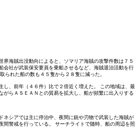
世界海賊出没動向によると、ソマリア海賊の攻撃件数は７５
船会社が武装保安要員を乗船させるなど、海賊退治活動を行
っ取られた船の数も４５隻から２８隻に減った。
生し、前年（４６件）比で２倍近く増えた。 この地域は、最
ながらＡＳＥＡＮとの貿易を拡大し、船が頻繁に出入りする
ドネシアでは主に停泊中、夜間に銃や刃物で武装した海賊が
夜間警戒を行っている。 サーチライトで随時、船の周辺を照