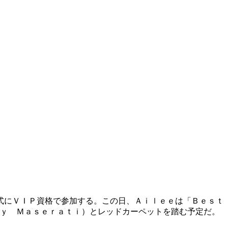
式にＶＩＰ資格で参加する。この日、Ａｉｌｅｅは「Ｂｅｓｔ
ｎｙ Ｍａｓｅｒａｔｉ）とレッドカーペットを踏む予定だ。