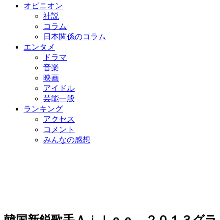
オピニオン
社説
コラム
日本関係のコラム
エンタメ
ドラマ
音楽
映画
アイドル
芸能一般
ランキング
アクセス
コメント
みんなの感想
韓国新鋭歌手Ａｉｌｅｅ、２０１３グラ