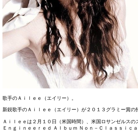
歌手のＡｉｌｅｅ（エイリー）。
新鋭歌手のＡｉｌｅｅ（エイリー）が２０１３グラミー賞の
Ａｉｌｅｅは２月１０日（米国時間）、米国ロサンゼルスの
Ｅｎｇｉｎｅｅｒｅｄ Ａｌｂｕｍ Ｎｏｎ－Ｃｌａｓｓｉｃ