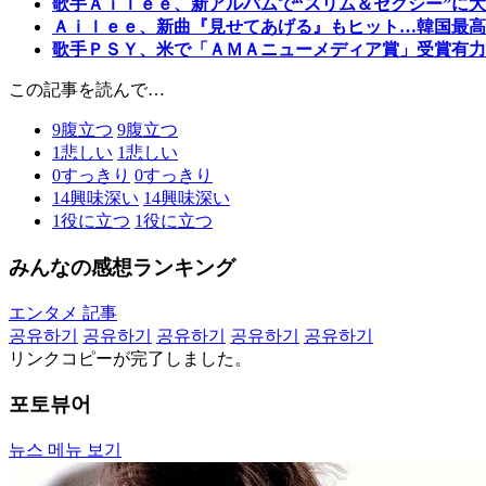
歌手Ａｉｌｅｅ、新アルバムで“スリム＆セクシー”に
Ａｉｌｅｅ、新曲『見せてあげる』もヒット…韓国最高
歌手ＰＳＹ、米で「ＡＭＡニューメディア賞」受賞有力
この記事を読んで…
9
腹立つ
9
腹立つ
1
悲しい
1
悲しい
0
すっきり
0
すっきり
14
興味深い
14
興味深い
1
役に立つ
1
役に立つ
みんなの感想ランキング
エンタメ 記事
공유하기
공유하기
공유하기
공유하기
공유하기
リンクコピーが完了しました。
포토뷰어
뉴스 메뉴 보기