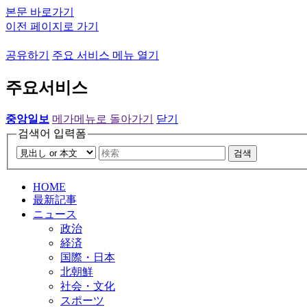
본문 바로가기
이전 페이지로 가기
공유하기
주요 서비스 메뉴 열기
주요서비스
중앙일보
메가메뉴로 돌아가기
닫기
검색어 입력폼
검색
HOME
最新記事
ニュース
政治
経済
国際・日本
北朝鮮
社会・文化
スポーツ