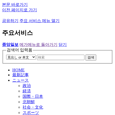
본문 바로가기
이전 페이지로 가기
공유하기
주요 서비스 메뉴 열기
주요서비스
중앙일보
메가메뉴로 돌아가기
닫기
검색어 입력폼
검색
HOME
最新記事
ニュース
政治
経済
国際・日本
北朝鮮
社会・文化
スポーツ