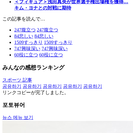
＜フィギュア＞浅田真央が世界選手権出場権を獲得…
キム・ヨナとの対戦に期待
この記事を読んで…
247
腹立つ
247
腹立つ
84
悲しい
84
悲しい
1509
すっきり
1509
すっきり
747
興味深い
747
興味深い
60
役に立つ
60
役に立つ
みんなの感想ランキング
スポーツ 記事
공유하기
공유하기
공유하기
공유하기
공유하기
リンクコピーが完了しました。
포토뷰어
뉴스 메뉴 보기