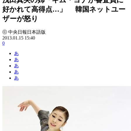
好かれて高得点…」 韓国ネットユー
ザーが怒り
ⓒ 中央日報日本語版
2013.01.15 15:40
0
あ
あ
あ
あ
あ