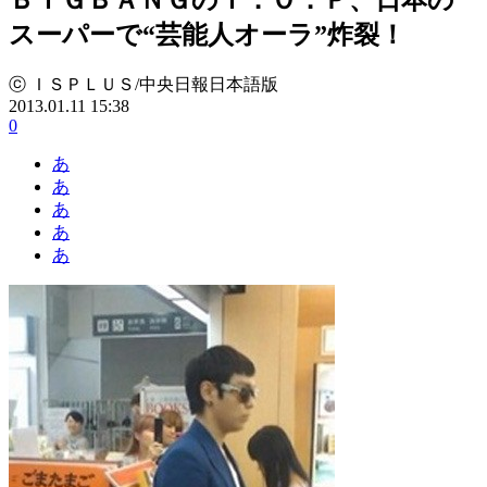
スーパーで“芸能人オーラ”炸裂！
ⓒ ＩＳＰＬＵＳ/中央日報日本語版
2013.01.11 15:38
0
あ
あ
あ
あ
あ