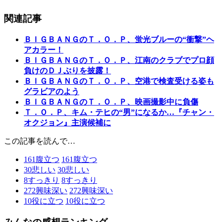
関連記事
ＢＩＧＢＡＮＧのＴ．Ｏ．Ｐ、蛍光ブルーの“衝撃”ヘ
アカラー！
ＢＩＧＢＡＮＧのＴ．Ｏ．Ｐ、江南のクラブでプロ顔
負けのＤＪぶりを披露！
ＢＩＧＢＡＮＧのＴ．Ｏ．Ｐ、空港で検査受ける姿も
グラビアのよう
ＢＩＧＢＡＮＧのＴ．Ｏ．Ｐ、映画撮影中に負傷
Ｔ．Ｏ．Ｐ、キム・テヒの“男”になるか…『チャン・
オクジョン』主演候補に
この記事を読んで…
161
腹立つ
161
腹立つ
30
悲しい
30
悲しい
8
すっきり
8
すっきり
272
興味深い
272
興味深い
10
役に立つ
10
役に立つ