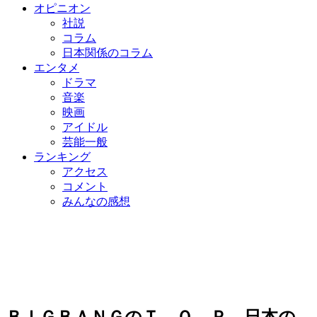
オピニオン
社説
コラム
日本関係のコラム
エンタメ
ドラマ
音楽
映画
アイドル
芸能一般
ランキング
アクセス
コメント
みんなの感想
ＢＩＧＢＡＮＧのＴ．Ｏ．Ｐ、日本の