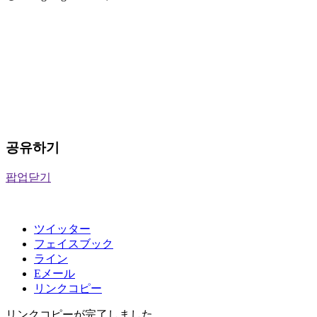
공유하기
팝업닫기
ツイッター
フェイスブック
ライン
Eメール
リンクコピー
リンクコピーが完了しました。