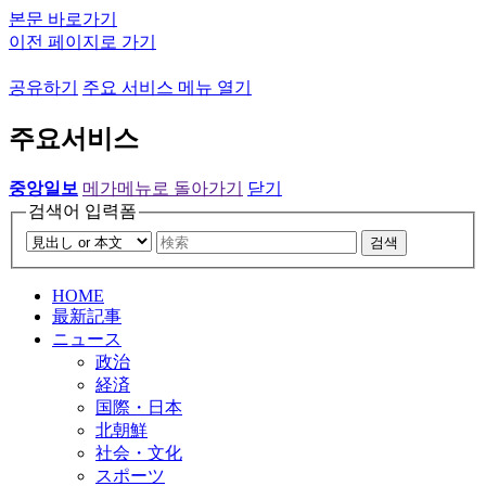
본문 바로가기
이전 페이지로 가기
공유하기
주요 서비스 메뉴 열기
주요서비스
중앙일보
메가메뉴로 돌아가기
닫기
검색어 입력폼
검색
HOME
最新記事
ニュース
政治
経済
国際・日本
北朝鮮
社会・文化
スポーツ