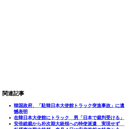
関連記事
韓国政府、「駐韓日本大使館トラック突進事故」に遺
憾表明
在韓日本大使館にトラック 男「日本で裁判受ける」
安倍総裁から朴次期大統領への特使派遣 実現せず