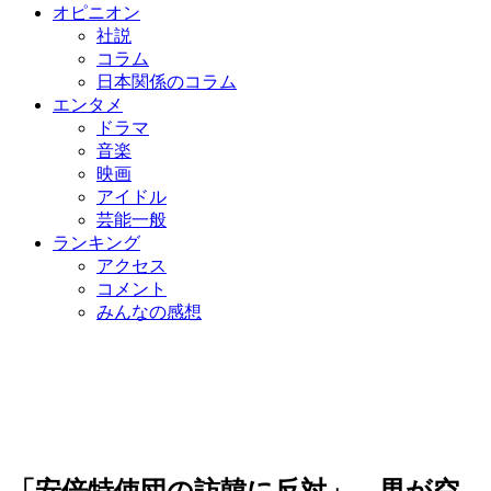
オピニオン
社説
コラム
日本関係のコラム
エンタメ
ドラマ
音楽
映画
アイドル
芸能一般
ランキング
アクセス
コメント
みんなの感想
「安倍特使団の訪韓に反対」 男が空