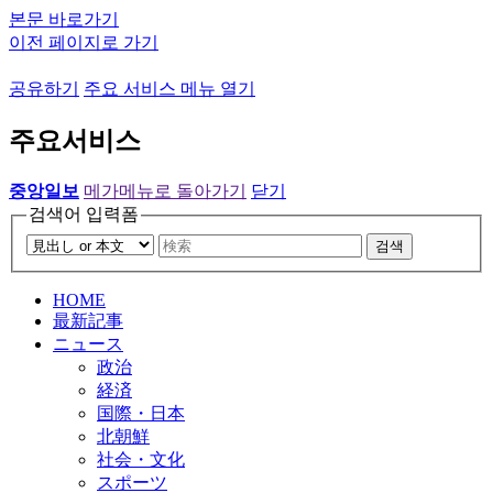
본문 바로가기
이전 페이지로 가기
공유하기
주요 서비스 메뉴 열기
주요서비스
중앙일보
메가메뉴로 돌아가기
닫기
검색어 입력폼
검색
HOME
最新記事
ニュース
政治
経済
国際・日本
北朝鮮
社会・文化
スポーツ