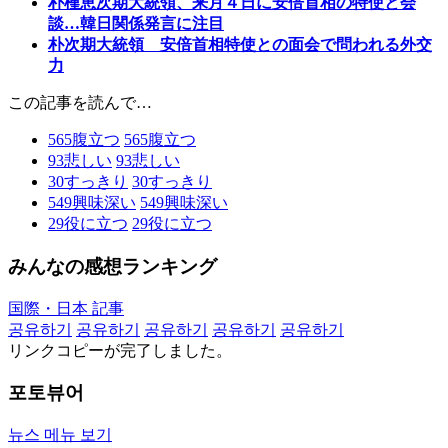
朴槿恵次期大統領、来月４日に安倍首相の特使と会
談…韓日関係発言に注目
朴次期大統領 安倍首相特使との面会で問われる外交
力
この記事を読んで…
565
腹立つ
565
腹立つ
93
悲しい
93
悲しい
30
すっきり
30
すっきり
549
興味深い
549
興味深い
29
役に立つ
29
役に立つ
みんなの感想ランキング
国際・日本 記事
공유하기
공유하기
공유하기
공유하기
공유하기
リンクコピーが完了しました。
포토뷰어
뉴스 메뉴 보기