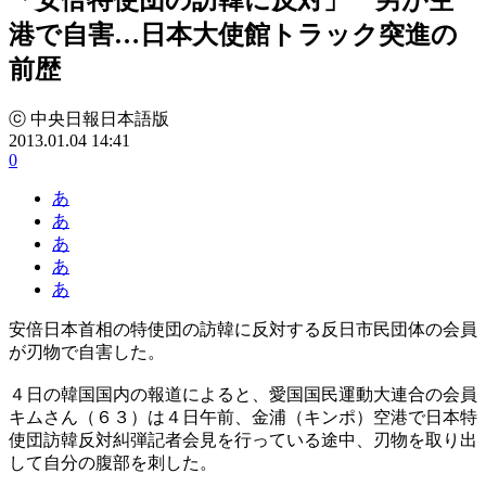
港で自害…日本大使館トラック突進の
前歴
ⓒ 中央日報日本語版
2013.01.04 14:41
0
あ
あ
あ
あ
あ
安倍日本首相の特使団の訪韓に反対する反日市民団体の会員
が刃物で自害した。
４日の韓国国内の報道によると、愛国国民運動大連合の会員
キムさん（６３）は４日午前、金浦（キンポ）空港で日本特
使団訪韓反対糾弾記者会見を行っている途中、刃物を取り出
して自分の腹部を刺した。