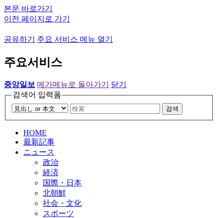
본문 바로가기
이전 페이지로 가기
공유하기
주요 서비스 메뉴 열기
주요서비스
중앙일보
메가메뉴로 돌아가기
닫기
검색어 입력폼
검색
HOME
最新記事
ニュース
政治
経済
国際・日本
北朝鮮
社会・文化
スポーツ