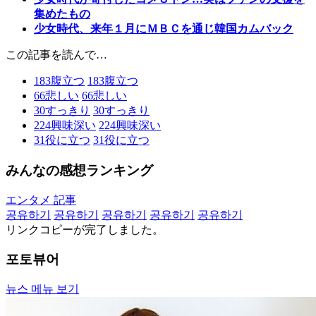
集めたもの
少女時代、来年１月にＭＢＣを通じ韓国カムバック
この記事を読んで…
183
腹立つ
183
腹立つ
66
悲しい
66
悲しい
30
すっきり
30
すっきり
224
興味深い
224
興味深い
31
役に立つ
31
役に立つ
みんなの感想ランキング
エンタメ 記事
공유하기
공유하기
공유하기
공유하기
공유하기
リンクコピーが完了しました。
포토뷰어
뉴스 메뉴 보기