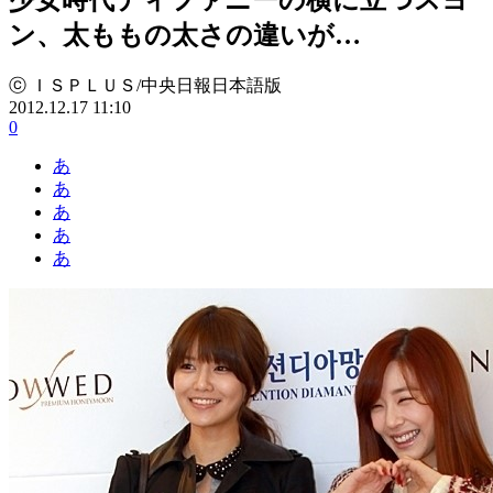
ン、太ももの太さの違いが…
ⓒ ＩＳＰＬＵＳ/中央日報日本語版
2012.12.17 11:10
0
あ
あ
あ
あ
あ