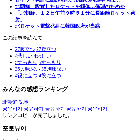
北朝鮮、設置したロケットを解体…修理のためか
「北朝鮮、１２日午前９時５１分に長距離ロケット発
射」
北ロケット電撃発射に韓国政府が当惑
この記事を読んで…
27
腹立つ
27
腹立つ
4
悲しい
4
悲しい
5
すっきり
5
すっきり
35
興味深い
35
興味深い
4
役に立つ
4
役に立つ
みんなの感想ランキング
北朝鮮 記事
공유하기
공유하기
공유하기
공유하기
공유하기
リンクコピーが完了しました。
포토뷰어