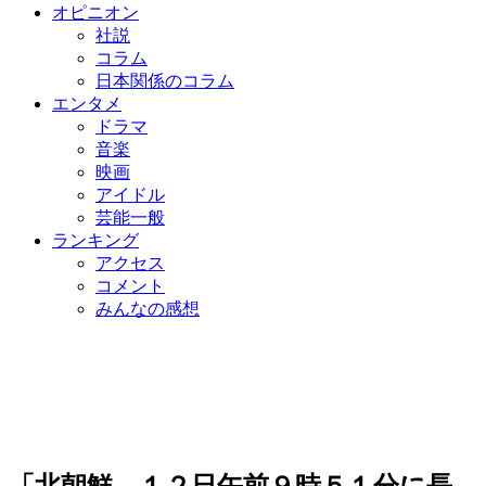
オピニオン
社説
コラム
日本関係のコラム
エンタメ
ドラマ
音楽
映画
アイドル
芸能一般
ランキング
アクセス
コメント
みんなの感想
「北朝鮮、１２日午前９時５１分に長