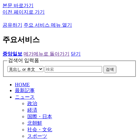
본문 바로가기
이전 페이지로 가기
공유하기
주요 서비스 메뉴 열기
주요서비스
중앙일보
메가메뉴로 돌아가기
닫기
검색어 입력폼
검색
HOME
最新記事
ニュース
政治
経済
国際・日本
北朝鮮
社会・文化
スポーツ