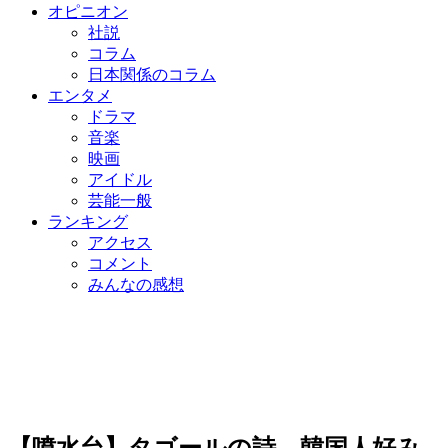
オピニオン
社説
コラム
日本関係のコラム
エンタメ
ドラマ
音楽
映画
アイドル
芸能一般
ランキング
アクセス
コメント
みんなの感想
【噴水台】タゴールの詩、韓国人好み