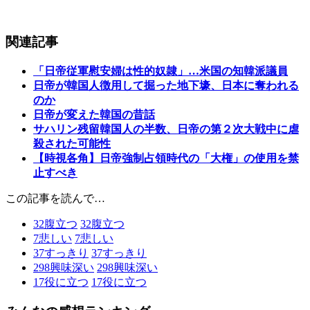
関連記事
「日帝従軍慰安婦は性的奴隷」…米国の知韓派議員
日帝が韓国人徴用して掘った地下壕、日本に奪われる
のか
日帝が変えた韓国の昔話
サハリン残留韓国人の半数、日帝の第２次大戦中に虐
殺された可能性
【時視各角】日帝強制占領時代の「大権」の使用を禁
止すべき
この記事を読んで…
32
腹立つ
32
腹立つ
7
悲しい
7
悲しい
37
すっきり
37
すっきり
298
興味深い
298
興味深い
17
役に立つ
17
役に立つ