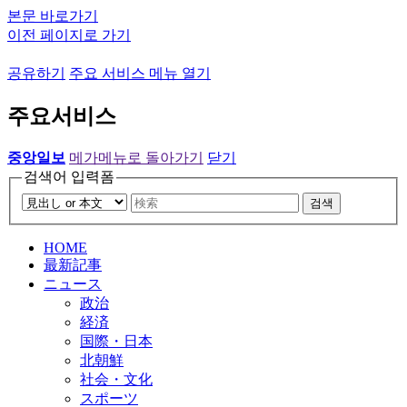
본문 바로가기
이전 페이지로 가기
공유하기
주요 서비스 메뉴 열기
주요서비스
중앙일보
메가메뉴로 돌아가기
닫기
검색어 입력폼
검색
HOME
最新記事
ニュース
政治
経済
国際・日本
北朝鮮
社会・文化
スポーツ