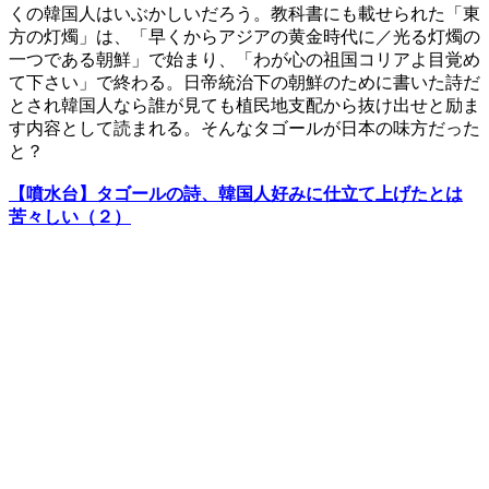
くの韓国人はいぶかしいだろう。教科書にも載せられた「東
方の灯燭」は、「早くからアジアの黄金時代に／光る灯燭の
一つである朝鮮」で始まり、「わが心の祖国コリアよ目覚め
て下さい」で終わる。日帝統治下の朝鮮のために書いた詩だ
とされ韓国人なら誰が見ても植民地支配から抜け出せと励ま
す内容として読まれる。そんなタゴールが日本の味方だった
と？
【噴水台】タゴールの詩、韓国人好みに仕立て上げたとは
苦々しい（２）