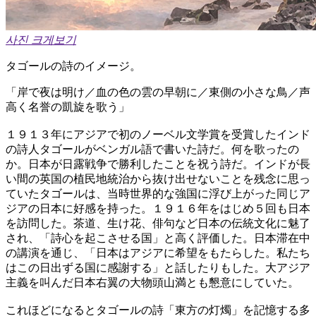
사진 크게보기
タゴールの詩のイメージ。
「岸で夜は明け／血の色の雲の早朝に／東側の小さな鳥／声
高く名誉の凱旋を歌う」
１９１３年にアジアで初のノーベル文学賞を受賞したインド
の詩人タゴールがベンガル語で書いた詩だ。何を歌ったの
か。日本が日露戦争で勝利したことを祝う詩だ。インドが長
い間の英国の植民地統治から抜け出せないことを残念に思っ
ていたタゴールは、当時世界的な強国に浮び上がった同じア
ジアの日本に好感を持った。１９１６年をはじめ５回も日本
を訪問した。茶道、生け花、俳句など日本の伝統文化に魅了
され、「詩心を起こさせる国」と高く評価した。日本滞在中
の講演を通じ、「日本はアジアに希望をもたらした。私たち
はこの日出ずる国に感謝する」と話したりもした。大アジア
主義を叫んだ日本右翼の大物頭山満とも懇意にしていた。
これほどになるとタゴールの詩「東方の灯燭」を記憶する多