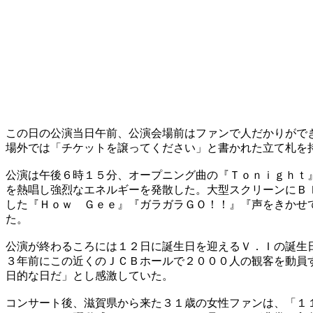
この日の公演当日午前、公演会場前はファンで人だかりがで
場外では「チケットを譲ってください」と書かれた立て札を
公演は午後６時１５分、オープニング曲の『Ｔｏｎｉｇｈｔ
を熱唱し強烈なエネルギーを発散した。大型スクリーンにＢ
した『Ｈｏｗ Ｇｅｅ』『ガラガラＧＯ！！』『声をきかせ
た。
公演が終わるころには１２日に誕生日を迎えるＶ．Ｉの誕生
３年前にこの近くのＪＣＢホールで２０００人の観客を動員
日的な日だ」とし感激していた。
コンサート後、滋賀県から来た３１歳の女性ファンは、「１