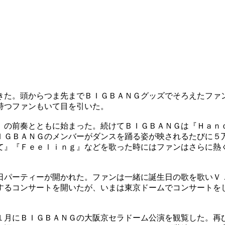
きた。頭からつま先までＢＩＧＢＡＮＧグッズでそろえたファ
持つファンもいて目を引いた。
』の前奏とともに始まった。続けてＢＩＧＢＡＮＧは『Ｈａｎ
ＩＧＢＡＮＧのメンバーがダンスを踊る姿が映されるたびに５
て』『Ｆｅｅｌｉｎｇ』などを歌った時にはファンはさらに熱
日パーティーが開かれた。ファンは一緒に誕生日の歌を歌いＶ
するコンサートを開いたが、いまは東京ドームでコンサートを
１月にＢＩＧＢＡＮＧの大阪京セラドーム公演を観覧した。再