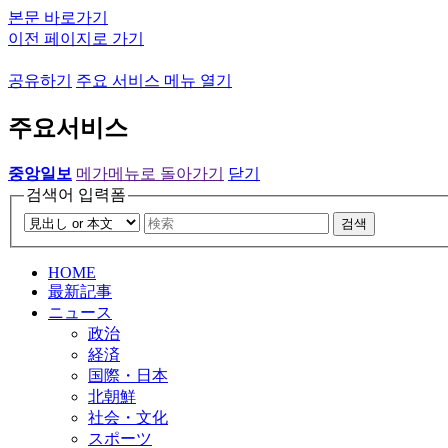
본문 바로가기
이전 페이지로 가기
공유하기
주요 서비스 메뉴 열기
주요서비스
중앙일보
메가메뉴로 돌아가기
닫기
검색어 입력폼
검색
HOME
最新記事
ニュース
政治
経済
国際・日本
北朝鮮
社会・文化
スポーツ