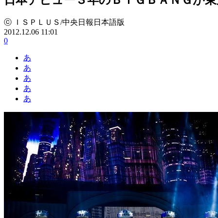
ⓒ ＩＳＰＬＵＳ/中央日報日本語版
2012.12.06 11:01
0
あ
あ
あ
あ
あ