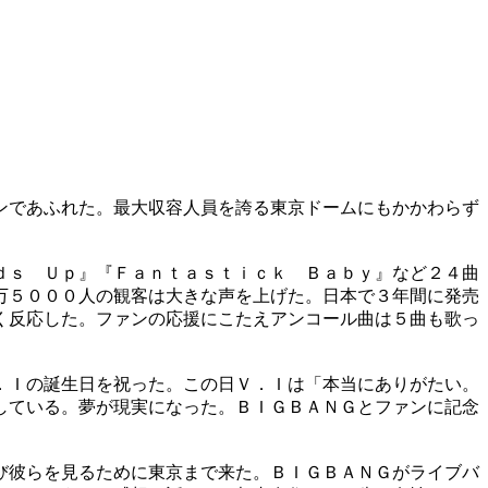
ンであふれた。最大収容人員を誇る東京ドームにもかかわらず
ｄｓ Ｕｐ』『Ｆａｎｔａｓｔｉｃｋ Ｂａｂｙ』など２４曲
万５０００人の観客は大きな声を上げた。日本で３年間に発売
く反応した。ファンの応援にこたえアンコール曲は５曲も歌っ
．Ｉの誕生日を祝った。この日Ｖ．Ｉは「本当にありがたい。
している。夢が現実になった。ＢＩＧＢＡＮＧとファンに記念
び彼らを見るために東京まで来た。ＢＩＧＢＡＮＧがライブバ