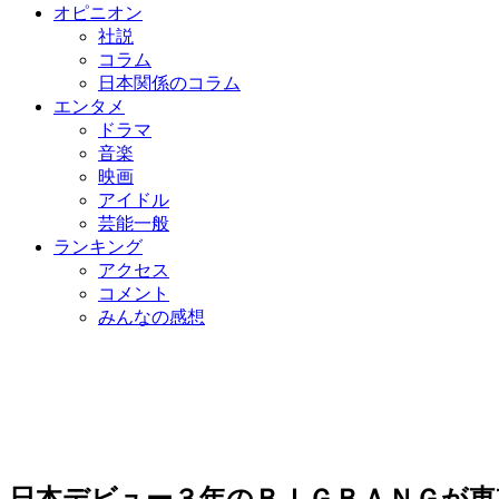
オピニオン
社説
コラム
日本関係のコラム
エンタメ
ドラマ
音楽
映画
アイドル
芸能一般
ランキング
アクセス
コメント
みんなの感想
日本デビュー３年のＢＩＧＢＡＮＧが東