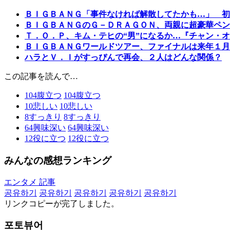
ＢＩＧＢＡＮＧ「事件なければ解散してたかも…」 初
ＢＩＧＢＡＮＧのＧ－ＤＲＡＧＯＮ、両親に超豪華ペン
Ｔ．Ｏ．Ｐ、キム・テヒの“男”になるか…『チャン・
ＢＩＧＢＡＮＧワールドツアー、ファイナルは来年１月
ハラとＶ．Ｉがすっぴんで再会、２人はどんな関係？
この記事を読んで…
104
腹立つ
104
腹立つ
10
悲しい
10
悲しい
8
すっきり
8
すっきり
64
興味深い
64
興味深い
12
役に立つ
12
役に立つ
みんなの感想ランキング
エンタメ 記事
공유하기
공유하기
공유하기
공유하기
공유하기
リンクコピーが完了しました。
포토뷰어