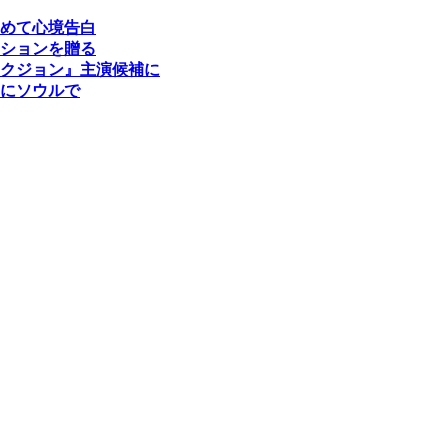
めて心境告白
ションを贈る
オクジョン』主演候補に
にソウルで