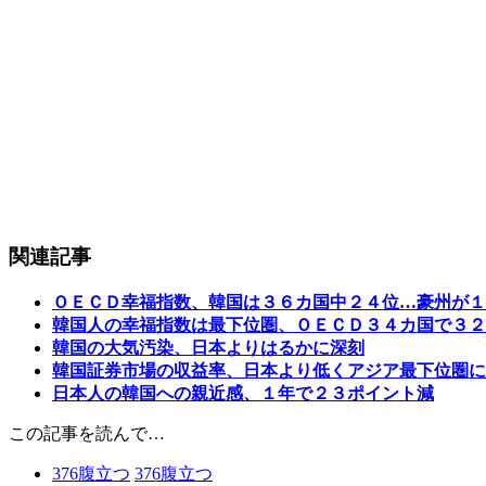
関連記事
ＯＥＣＤ幸福指数、韓国は３６カ国中２４位…豪州が１
韓国人の幸福指数は最下位圏、ＯＥＣＤ３４カ国で３２
韓国の大気汚染、日本よりはるかに深刻
韓国証券市場の収益率、日本より低くアジア最下位圏に
日本人の韓国への親近感、１年で２３ポイント減
この記事を読んで…
376
腹立つ
376
腹立つ