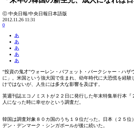
ⓒ 中央日報/中央日報日本語版
2012.11.26 11:31
0
あ
あ
あ
あ
あ
“投資の鬼才”ウォーレン・バフェット・バークシャー・ハ
に」。米国という強大国で生まれ、幼年時代に大恐慌を経験
けではないが、人生には多大な影響を及ぼす。
英週刊誌エコノミストが２２日に発行した年末特集単行本『
人になった時に幸せかという調査だ。
韓国は調査対象８０カ国のうち１９位だった。日本（２５位
デン・デンマーク・シンガポールが後に続いた。