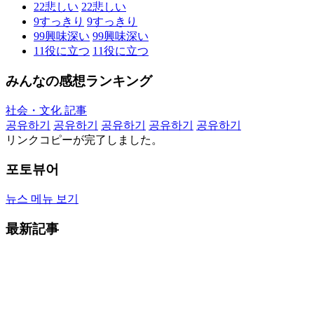
22
悲しい
22
悲しい
9
すっきり
9
すっきり
99
興味深い
99
興味深い
11
役に立つ
11
役に立つ
みんなの感想ランキング
社会・文化 記事
공유하기
공유하기
공유하기
공유하기
공유하기
リンクコピーが完了しました。
포토뷰어
뉴스 메뉴 보기
最新記事