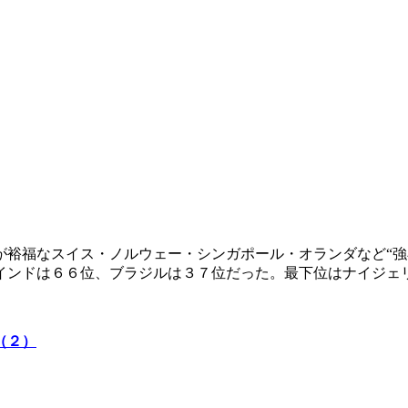
が裕福なスイス・ノルウェー・シンガポール・オランダなど“強
インドは６６位、ブラジルは３７位だった。最下位はナイジェ
（２）