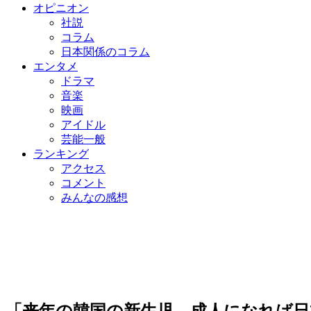
オピニオン
社説
コラム
日本関係のコラム
エンタメ
ドラマ
音楽
映画
アイドル
芸能一般
ランキング
アクセス
コメント
みんなの感想
「来年の韓国の新生児、成人になれば日