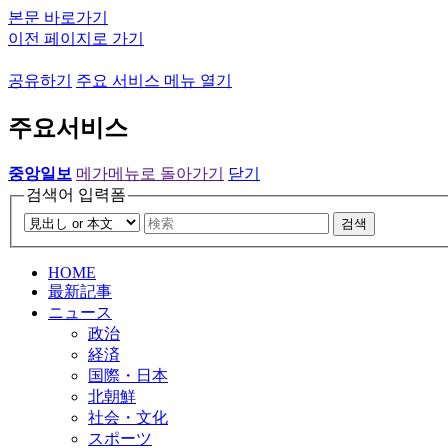
본문 바로가기
이전 페이지로 가기
공유하기
주요 서비스 메뉴 열기
주요서비스
중앙일보
메가메뉴로 돌아가기
닫기
검색어 입력폼
검색
HOME
最新記事
ニュース
政治
経済
国際・日本
北朝鮮
社会・文化
スポーツ