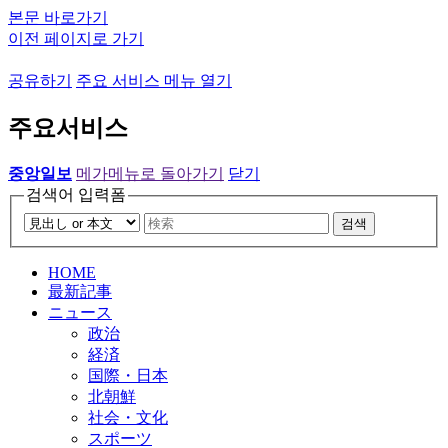
본문 바로가기
이전 페이지로 가기
공유하기
주요 서비스 메뉴 열기
주요서비스
중앙일보
메가메뉴로 돌아가기
닫기
검색어 입력폼
검색
HOME
最新記事
ニュース
政治
経済
国際・日本
北朝鮮
社会・文化
スポーツ