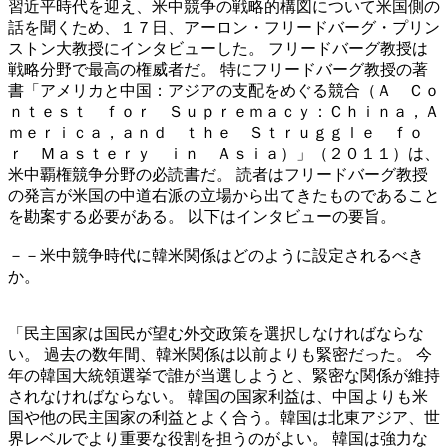
習近平時代を迎え、米中競争の戦略的構図について米国側の
話を聞くため、１７日、アーロン・フリードバーグ・プリン
ストン大教授にインタビューした。 フリードバーグ教授は
戦略分野で最高の権威者だ。 特にフリードバーグ教授の著
書「アメリカと中国：アジアの支配をめぐる競合（Ａ Ｃｏ
ｎｔｅｓｔ ｆｏｒ Ｓｕｐｒｅｍａｃｙ：Ｃｈｉｎａ，Ａ
ｍｅｒｉｃａ，ａｎｄ ｔｈｅ Ｓｔｒｕｇｇｌｅ ｆｏ
ｒ Ｍａｓｔｅｒｙ ｉｎ Ａｓｉａ）」（２０１１）は、
米中覇権競争分野の必読書だ。 読者はフリードバーグ教授
の発言が米国の中道右派の立場から出てきたものであること
を勘案する必要がある。 以下はインタビューの要旨。
－－米中競争時代に韓米関係はどのように設定されるべき
か。
「民主国家は国民が望む外交政策を選択しなければならな
い。 過去の数年間、韓米関係は以前よりも緊密だった。 今
年の韓国大統領選挙で誰が当選しようと、緊密な関係が維持
されなければならない。 韓国の国家利益は、中国よりも米
国や他の民主国家の利益とよく合う。韓国は北東アジア、世
界レベルでより重要な役割を担うのがよい。 韓国は強力な