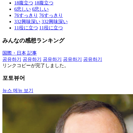
18
腹立つ
18
腹立つ
6
悲しい
6
悲しい
76
すっきり
76
すっきり
332
興味深い
332
興味深い
11
役に立つ
11
役に立つ
みんなの感想ランキング
国際・日本 記事
공유하기
공유하기
공유하기
공유하기
공유하기
リンクコピーが完了しました。
포토뷰어
뉴스 메뉴 보기