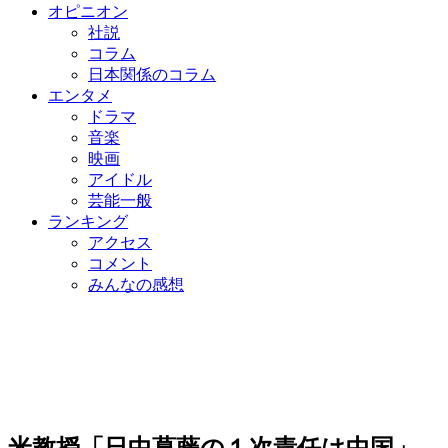
オピニオン
社説
コラム
日本関係のコラム
エンタメ
ドラマ
音楽
映画
アイドル
芸能一般
ランキング
アクセス
コメント
みんなの感想
米教授「日中葛藤の１次責任は中国」