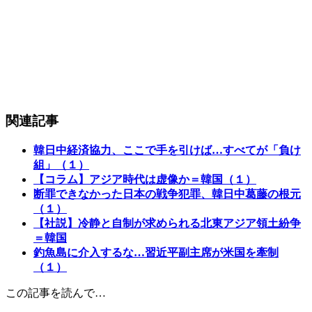
関連記事
韓日中経済協力、ここで手を引けば…すべてが「負け
組」（１）
【コラム】アジア時代は虚像か＝韓国（１）
断罪できなかった日本の戦争犯罪、韓日中葛藤の根元
（１）
【社説】冷静と自制が求められる北東アジア領土紛争
＝韓国
釣魚島に介入するな…習近平副主席が米国を牽制
（１）
この記事を読んで…