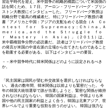
習近平時代を迎え、米中競争の戦略的構図について米国側の
話を聞くため、１７日、アーロン・フリードバーグ・プリン
ストン大教授にインタビューした。 フリードバーグ教授は
戦略分野で最高の権威者だ。 特にフリードバーグ教授の著
書「アメリカと中国：アジアの支配をめぐる競合（Ａ Ｃｏ
ｎｔｅｓｔ ｆｏｒ Ｓｕｐｒｅｍａｃｙ：Ｃｈｉｎａ，Ａ
ｍｅｒｉｃａ，ａｎｄ ｔｈｅ Ｓｔｒｕｇｇｌｅ ｆｏ
ｒ Ｍａｓｔｅｒｙ ｉｎ Ａｓｉａ）」（２０１１）は、
米中覇権競争分野の必読書だ。 読者はフリードバーグ教授
の発言が米国の中道右派の立場から出てきたものであること
を勘案する必要がある。 以下はインタビューの要旨。
－－米中競争時代に韓米関係はどのように設定されるべき
か。
「民主国家は国民が望む外交政策を選択しなければならな
い。 過去の数年間、韓米関係は以前よりも緊密だった。 今
年の韓国大統領選挙で誰が当選しようと、緊密な関係が維持
されなければならない。 韓国の国家利益は、中国よりも米
国や他の民主国家の利益とよく合う。韓国は北東アジア、世
界レベルでより重要な役割を担うのがよい。 韓国は強力な