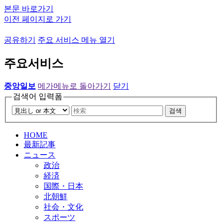
본문 바로가기
이전 페이지로 가기
공유하기
주요 서비스 메뉴 열기
주요서비스
중앙일보
메가메뉴로 돌아가기
닫기
검색어 입력폼
검색
HOME
最新記事
ニュース
政治
経済
国際・日本
北朝鮮
社会・文化
スポーツ