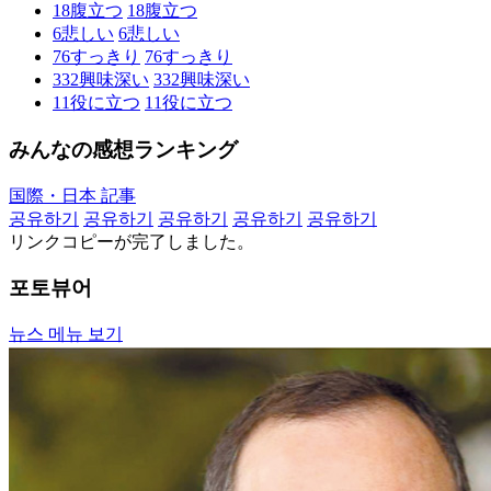
18
腹立つ
18
腹立つ
6
悲しい
6
悲しい
76
すっきり
76
すっきり
332
興味深い
332
興味深い
11
役に立つ
11
役に立つ
みんなの感想ランキング
国際・日本 記事
공유하기
공유하기
공유하기
공유하기
공유하기
リンクコピーが完了しました。
포토뷰어
뉴스 메뉴 보기