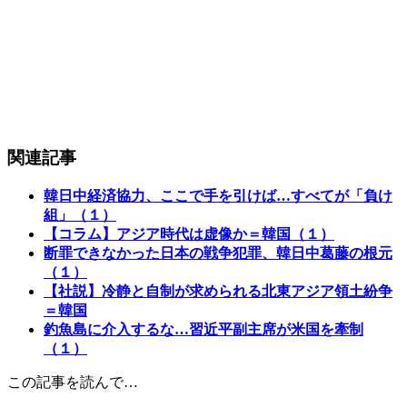
関連記事
韓日中経済協力、ここで手を引けば…すべてが「負け
組」（１）
【コラム】アジア時代は虚像か＝韓国（１）
断罪できなかった日本の戦争犯罪、韓日中葛藤の根元
（１）
【社説】冷静と自制が求められる北東アジア領土紛争
＝韓国
釣魚島に介入するな…習近平副主席が米国を牽制
（１）
この記事を読んで…