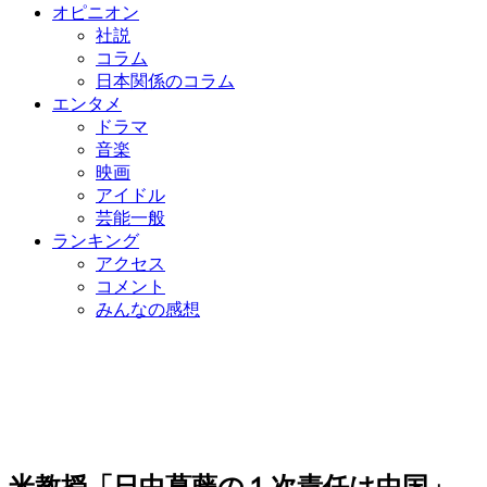
オピニオン
社説
コラム
日本関係のコラム
エンタメ
ドラマ
音楽
映画
アイドル
芸能一般
ランキング
アクセス
コメント
みんなの感想
米教授「日中葛藤の１次責任は中国」