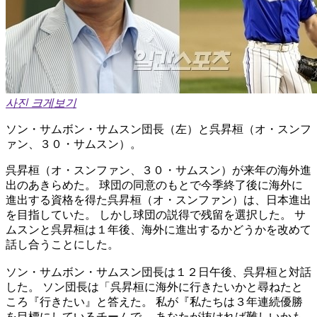
사진 크게보기
ソン・サムボン・サムスン団長（左）と呉昇桓（オ・スンフ
ァン、３０・サムスン）。
呉昇桓（オ・スンファン、３０・サムスン）が来年の海外進
出のあきらめた。 球団の同意のもとで今季終了後に海外に
進出する資格を得た呉昇桓（オ・スンファン）は、日本進出
を目指していた。 しかし球団の説得で残留を選択した。 サ
ムスンと呉昇桓は１年後、海外に進出するかどうかを改めて
話し合うことにした。
ソン・サムボン・サムスン団長は１２日午後、呉昇桓と対話
した。 ソン団長は「呉昇桓に海外に行きたいかと尋ねたと
ころ『行きたい』と答えた。 私が『私たちは３年連続優勝
を目標にしているチームで、 あなたが抜ければ難しいかも