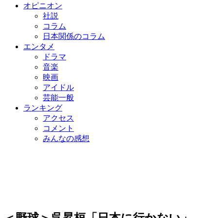
オピニオン
社説
コラム
日本関係のコラム
エンタメ
ドラマ
音楽
映画
アイドル
芸能一般
ランキング
アクセス
コメント
みんなの感想
＜野球＞呉昇桓「日本に行かない」…