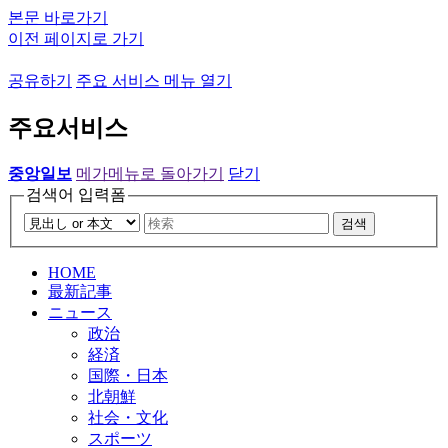
본문 바로가기
이전 페이지로 가기
공유하기
주요 서비스 메뉴 열기
주요서비스
중앙일보
메가메뉴로 돌아가기
닫기
검색어 입력폼
검색
HOME
最新記事
ニュース
政治
経済
国際・日本
北朝鮮
社会・文化
スポーツ