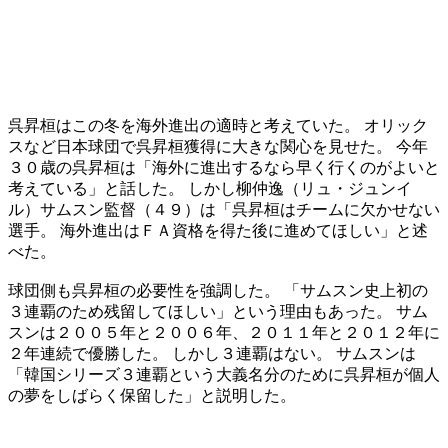
呉昇桓はこの冬を海外進出の適時と考えていた。 オリック
スなど日本球団で呉昇桓獲得に大きな関心を見せた。 今年
３０歳の呉昇桓は「海外に進出するなら早く行くのがよいと
考えている」と話した。 しかし柳仲逸（リュ・ジュンイ
ル）サムスン監督（４９）は「呉昇桓はチームに欠かせない
選手。 海外進出はＦＡ資格を得た後に進めてほしい」と述
べた。
球団側も呉昇桓の必要性を強調した。 「サムスン史上初の
３連覇のため残留してほしい」という理由もあった。 サム
スンは２００５年と２００６年、２０１１年と２０１２年に
２年連続で優勝した。 しかし３連覇はない。 サムスンは
「韓国シリーズ３連覇という大義名分のために呉昇桓が個人
の夢をしばらく保留した」と説明した。