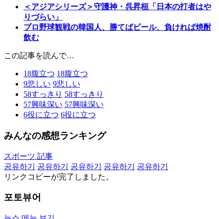
＜アジアシリーズ＞守護神・呉昇桓「日本の打者はや
りづらい」
プロ野球観戦の韓国人、勝てばビール、負ければ焼酎
飲む
この記事を読んで…
18
腹立つ
18
腹立つ
9
悲しい
9
悲しい
58
すっきり
58
すっきり
57
興味深い
57
興味深い
6
役に立つ
6
役に立つ
みんなの感想ランキング
スポーツ 記事
공유하기
공유하기
공유하기
공유하기
공유하기
リンクコピーが完了しました。
포토뷰어
뉴스 메뉴 보기