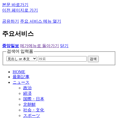
본문 바로가기
이전 페이지로 가기
공유하기
주요 서비스 메뉴 열기
주요서비스
중앙일보
메가메뉴로 돌아가기
닫기
검색어 입력폼
검색
HOME
最新記事
ニュース
政治
経済
国際・日本
北朝鮮
社会・文化
スポーツ