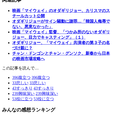
映画「マイウェイ」のオダギリジョー、カリスマのス
チールカット公開
オダギリジョーがサイン騒動に謝罪…「韓国人侮辱で
ない、悪意なかった」
映画「マイウェイ」監督、「つかみ所のないオダギリ
ジョー、目力でキャスティング」（１）
オダギリジョー、「マイウェイ」共演者の第３子の名
づけ親に？
チャン・ドンゴンとチャン・グンソク、新春から日本
の映画市場攻略へ
この記事を読んで…
396
腹立つ
396
腹立つ
33
悲しい
33
悲しい
43
すっきり
43
すっきり
239
興味深い
239
興味深い
53
役に立つ
53
役に立つ
みんなの感想ランキング