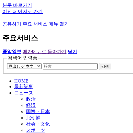
본문 바로가기
이전 페이지로 가기
공유하기
주요 서비스 메뉴 열기
주요서비스
중앙일보
메가메뉴로 돌아가기
닫기
검색어 입력폼
검색
HOME
最新記事
ニュース
政治
経済
国際・日本
北朝鮮
社会・文化
スポーツ