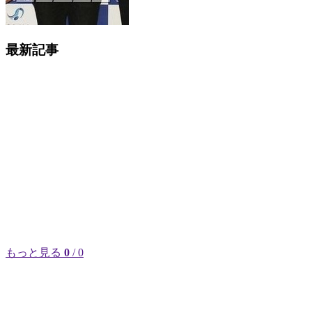
最新記事
もっと見る
0
/ 0