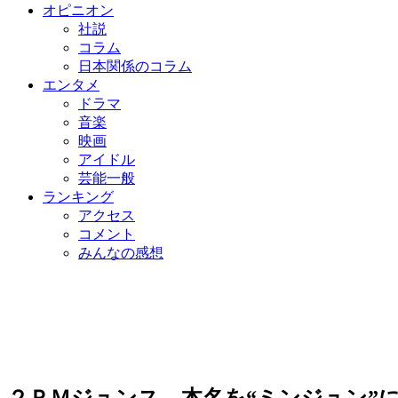
オピニオン
社説
コラム
日本関係のコラム
エンタメ
ドラマ
音楽
映画
アイドル
芸能一般
ランキング
アクセス
コメント
みんなの感想
２ＰＭジュンス、本名を“ミンジュン”