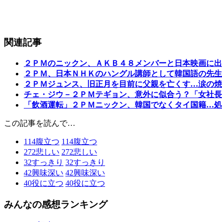
関連記事
２ＰＭのニックン、ＡＫＢ４８メンバーと日本映画に出
２ＰＭ、日本ＮＨＫのハングル講師として韓国語の先生
２ＰＭジュンス、旧正月を目前に父親を亡くす…涙の焼
チェ・ジウ－２ＰＭテギョン、意外に似合う？「女社長
「飲酒運転」２ＰＭニックン、韓国でなくタイ国籍…処
この記事を読んで…
114
腹立つ
114
腹立つ
272
悲しい
272
悲しい
32
すっきり
32
すっきり
42
興味深い
42
興味深い
40
役に立つ
40
役に立つ
みんなの感想ランキング