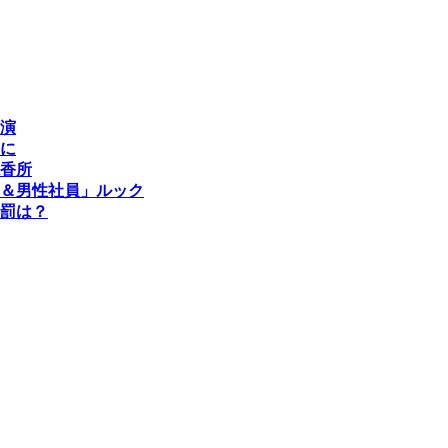
演
に
香所
＆男性社員」ルック
罰は？