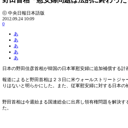
ⓒ 中央日報日本語版
2012.09.24 10:09
0
あ
あ
あ
あ
あ
日本の野田佳彦首相が韓国の日本軍慰安婦に追加補償する計
報道によると野田首相は２３日に米ウォールストリートジャ
りはないと明らかにした。また、従軍慰安婦に対する日本の
野田首相は今週始まる国連総会に出席し領有権問題を解決す
た。