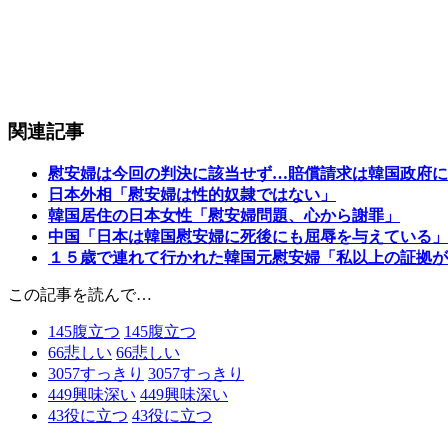
関連記事
慰安婦は今回の判決に該当せず…賠償請求は韓国政府に
日本外相「慰安婦は性的奴隷ではない」
韓国居住の日本女性「慰安婦問題、心から謝罪」
中国「日本は韓国慰安婦に死後にも屈辱を与えている」
１５歳で連れて行かれた韓国元慰安婦「私以上の証拠が
この記事を読んで…
145
腹立つ
145
腹立つ
66
悲しい
66
悲しい
3057
すっきり
3057
すっきり
449
興味深い
449
興味深い
43
役に立つ
43
役に立つ