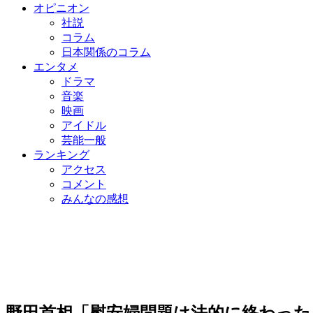
オピニオン
社説
コラム
日本関係のコラム
エンタメ
ドラマ
音楽
映画
アイドル
芸能一般
ランキング
アクセス
コメント
みんなの感想
野田首相「慰安婦問題は法的に終わった