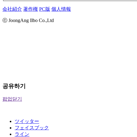
会社紹介
著作権
PC版
個人情報
ⓒ JoongAng Ilbo Co.,Ltd
공유하기
팝업닫기
ツイッター
フェイスブック
ライン