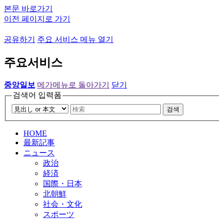
본문 바로가기
이전 페이지로 가기
공유하기
주요 서비스 메뉴 열기
주요서비스
중앙일보
메가메뉴로 돌아가기
닫기
검색어 입력폼
검색
HOME
最新記事
ニュース
政治
経済
国際・日本
北朝鮮
社会・文化
スポーツ