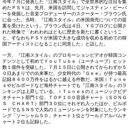
今年７月に発表した『江南スタイル』で全世界的な注目を集
めたＰＳＹは、先月、米国を訪問してジャスティン・ビーバ
ーを発掘した音楽プロデューサーのスクーター・ブラウン氏
に会った。当時、『江南スタイル』の米国発売についての提
案を受けたという。ブラウン氏は４日、ＹＧブログに公開さ
れた映像で「われわれはともに歴史を新たに書くというこ
と、すなわちＰＳＹが米国で大きな成功を収める初めての韓
国アーティストになることに同意した」と話した。
一方、『江南スタイル』のプロモーションビデオが韓国コン
テンツとして初めてＹｏｕＴｕｂｅ（ユーチューブ）ヒット
数１億件を突破した。７月１５日に公開されてからわずか５
０日あまりでの出来事だ。少女時代の『Ｇｅｅ』が持つ最高
記録８４００万件をはるかに越える件数だ。米国ｉＴｕｎｅ
ｓやビルボードなど海外チャートでも『江南スタイル』のラ
ンキングは上昇している。ｉＴｕｎｅｓのミュージックビデ
オチャート部門１位、ＴＯＰ１００音源チャート（ＳＯＮＧ
Ｓ ＣＨＡＲＴ）部門３０位にそれぞれ入ったほか、ビルボ
ードでもＳＮＳで人気のミュージシャンを対象にしたランキ
ング「ソーシャル５０」チャート１位とワールドアルバムチ
ャート２位も記録した。