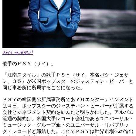
사진 크게보기
歌手のＰＳＹ（サイ）。
『江南スタイル』の歌手ＰＳＹ（サイ、本名パク・ジェサ
ン、３５）が米国ポップスターのジャスティン・ビーバーと
同じ事務所に所属することになった。
ＰＳＹの韓国側の所属事務所であＹＧエンターテインメント
は４日、ポップスターのジャスティン・ビーバーが所属する
会社とマネジメント契約を結んだと明らかにした。アルバム
流通の契約は、米国大手レコード会社であるユニバーサル・
ミュージック・グループ傘下のユニバーサル・リパブリッ
ク・レコードと締結した。これでＰＳＹは世界市場への進出