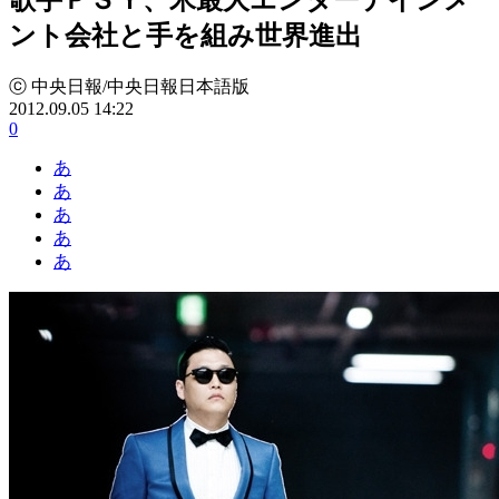
ント会社と手を組み世界進出
ⓒ 中央日報/中央日報日本語版
2012.09.05 14:22
0
あ
あ
あ
あ
あ