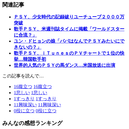
関連記事
ＰＳＹ、少女時代の記録破りユーチューブ２０００万
突破
歌手ＰＳＹ、米週刊誌タイムに掲載「ワールドスター
に合流？」
ユン・ドヒョンの娘「パパはなんでＰＳＹみたいにで
きないの？」
歌手ＰＳＹ、ｉＴｕｎｅｓのＰＶチャートで１位の快
挙…韓国歌手初
世界的人気のＰＳＹの馬ダンス…米国放送に出演
この記事を読んで…
16
腹立つ
16
腹立つ
1
悲しい
1
悲しい
1
すっきり
1
すっきり
11
興味深い
11
興味深い
0
役に立つ
0
役に立つ
みんなの感想ランキング