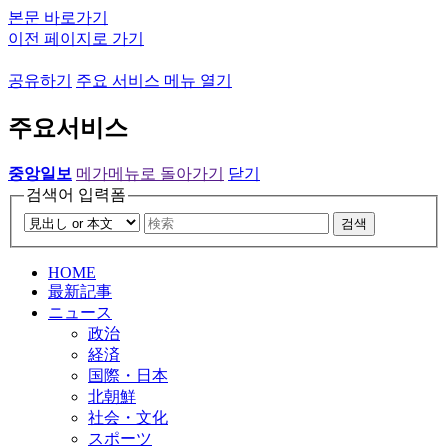
본문 바로가기
이전 페이지로 가기
공유하기
주요 서비스 메뉴 열기
주요서비스
중앙일보
메가메뉴로 돌아가기
닫기
검색어 입력폼
검색
HOME
最新記事
ニュース
政治
経済
国際・日本
北朝鮮
社会・文化
スポーツ