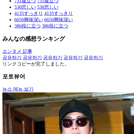
731
腹立つ
731
腹立つ
530
悲しい
530
悲しい
4135
すっきり
4135
すっきり
6650
興味深い
6650
興味深い
386
役に立つ
386
役に立つ
みんなの感想ランキング
エンタメ 記事
공유하기
공유하기
공유하기
공유하기
공유하기
リンクコピーが完了しました。
포토뷰어
뉴스 메뉴 보기