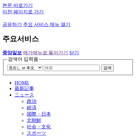
본문 바로가기
이전 페이지로 가기
공유하기
주요 서비스 메뉴 열기
주요서비스
중앙일보
메가메뉴로 돌아가기
닫기
검색어 입력폼
검색
HOME
最新記事
ニュース
政治
経済
国際・日本
北朝鮮
社会・文化
スポーツ