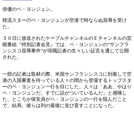
俳優のペ・ヨンジュン。
韓流スターのペ・ヨンジュンが空港で時ならぬ屈辱を受け
た。
３０日に放送されたケーブルチャンネルのＥチャンネルの芸
能番組『特別記者会見』では、ペ・ヨンジュンの“サンフラ
ンシスコ屈辱事件”が現職記者の生々しい証言を通じて公開
された。
一部の記者は取材の際、米国サンフランシスコに到着して空
港の入国審査を待っている人々の間から登場するトップスタ
ーのペ・ヨンジュン一行を目にした。人々は「ああ、やはり
ペ・ヨンジュンだ。すでに話がついているんだ」と感嘆し
た。ところが保安員がペ・ヨンジュンの一行を阻んだこと
で、結局、彼らは列の最後に並び直すことになった。