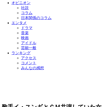
オピニオン
社説
コラム
日本関係のコラム
エンタメ
ドラマ
音楽
映画
アイドル
芸能一般
ランキング
アクセス
コメント
みんなの感想
歌手イ・スンギとＣＭ共演していた女