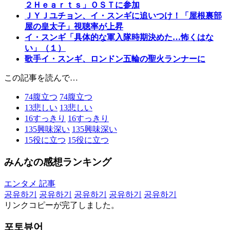
２Ｈｅａｒｔｓ」ＯＳＴに参加
ＪＹＪユチョン、イ・スンギに追いつけ！「屋根裏部
屋の皇太子」視聴率が上昇
イ・スンギ「具体的な軍入隊時期決めた…怖くはな
い」（１）
歌手イ・スンギ、ロンドン五輪の聖火ランナーに
この記事を読んで…
74
腹立つ
74
腹立つ
13
悲しい
13
悲しい
16
すっきり
16
すっきり
135
興味深い
135
興味深い
15
役に立つ
15
役に立つ
みんなの感想ランキング
エンタメ 記事
공유하기
공유하기
공유하기
공유하기
공유하기
リンクコピーが完了しました。
포토뷰어