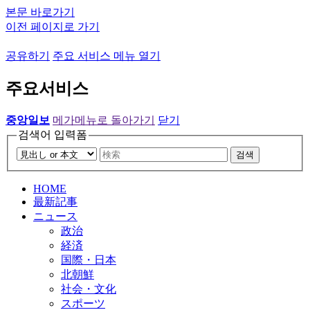
본문 바로가기
이전 페이지로 가기
공유하기
주요 서비스 메뉴 열기
주요서비스
중앙일보
메가메뉴로 돌아가기
닫기
검색어 입력폼
검색
HOME
最新記事
ニュース
政治
経済
国際・日本
北朝鮮
社会・文化
スポーツ