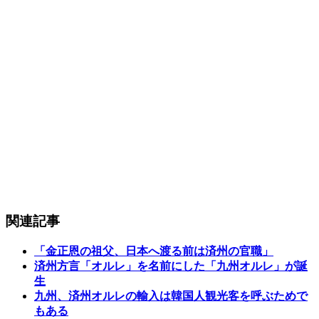
関連記事
「金正恩の祖父、日本へ渡る前は済州の官職」
済州方言「オルレ」を名前にした「九州オルレ」が誕
生
九州、済州オルレの輸入は韓国人観光客を呼ぶためで
もある