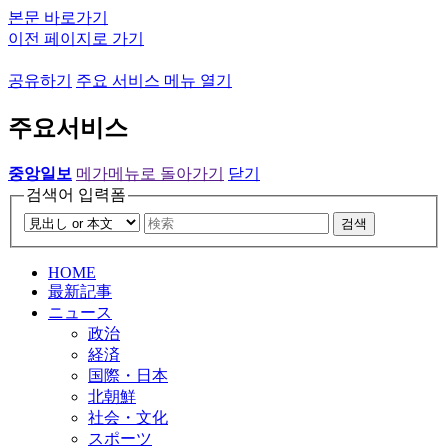
본문 바로가기
이전 페이지로 가기
공유하기
주요 서비스 메뉴 열기
주요서비스
중앙일보
메가메뉴로 돌아가기
닫기
검색어 입력폼
검색
HOME
最新記事
ニュース
政治
経済
国際・日本
北朝鮮
社会・文化
スポーツ