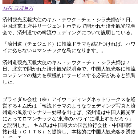
사진 크게보기
済州観光広報大使のキム・テウク－チェ・シラ夫婦が７日、
中国北京王府井リージェントホテルで開かれた済州観光説明
会で、済州道での韓流ウェディングについて説明している。
「済州道（チェジュド）に韓流ドラマを結びつければ、ハワ
イに劣らないロマンチックな島になります」。
済州道観光広報大使のキム・テウク－チェ・シラ夫婦は７
日、北京で開かれた済州観光説明会で、中国人観光客に韓流
コンテンツの魅力を積極的にサービスする必要があると強調
した。
ブライダル会社（株）アイウェディングネットワークスを経
営するキム氏は「韓流ドラマのようなウェディング写真と済
州道の風景でシナジー効果を出せば、済州道は中国人観光客
にとってロマンチックな‘東洋のハワイ’に浮上するだろう」
と説明した。 キム氏は中国最大の国営旅行会社・中国国際
旅行社（ＣＩＴＳ）と提携し、本格的に中国人観光客を誘致