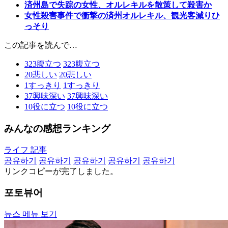
済州島で失踪の女性、オルレキルを散策して殺害か
女性殺害事件で衝撃の済州オルレキル、観光客減りひ
っそり
この記事を読んで…
323
腹立つ
323
腹立つ
20
悲しい
20
悲しい
1
すっきり
1
すっきり
37
興味深い
37
興味深い
10
役に立つ
10
役に立つ
みんなの感想ランキング
ライフ 記事
공유하기
공유하기
공유하기
공유하기
공유하기
リンクコピーが完了しました。
포토뷰어
뉴스 메뉴 보기